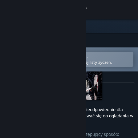
Zaloguj się
Sklep
Społeczność
Otwórz w aplikacji mobilnej Steam,
Informacje
aby łatwo kupić lub dodać do swojej listy życzeń.
Wsparcie
Zmień język
Pobierz aplikację mobilną Steam
Ten produkt może zawierać treści nieodpowiednie dla
wszystkich grup wiekowych lub nie nadawać się do oglądania w
Wersja przeglądarkowa
pracy.
Producenci opisują te treści w następujący sposób: