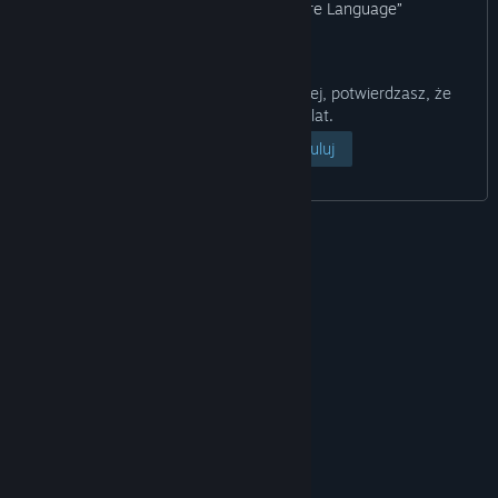
“Graphic Violence, Gore, Mature Language”
Klikając przycisk „Pokaż stronę” poniżej, potwierdzasz, że
masz ukończone 18 lat.
Pokaż stronę
Anuluj
© Valve Corporation. Wszelkie prawa zastrzeżone.
Wszystkie znaki handlowe są własnością ich
prawnych właścicieli w Stanach Zjednoczonych i
innych krajach.
Polityka prywatności
|
Informacje
prawne
|
Ułatwienia dostępu
|
Umowa