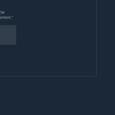
 be
ontent.”