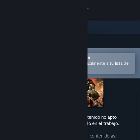
Iniciar sesión
Tienda
Comunidad
Abrir en la aplicación Steam Mobile
Acerca de
para comprar o añadir contenido fácilmente a tu lista de
deseados
Soporte
Cambiar idioma
Descargar Steam Mobile
Este producto puede incluir contenido no apto
Ver versión clásica
para todas las edades o para verlo en el trabajo.
Los desarrolladores describen su contenido así: