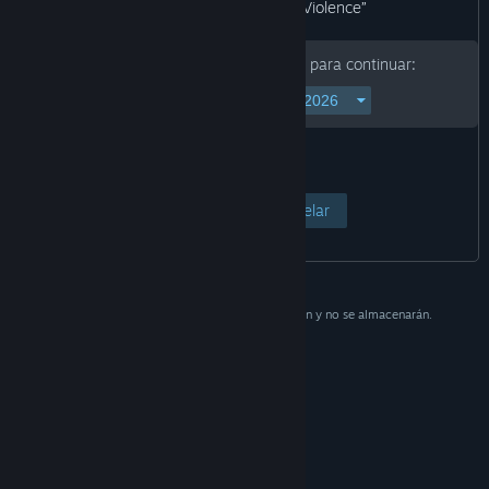
“Blood and Gore, Intense Violence”
Introduce tu fecha de nacimiento para continuar:
Ver página
Cancelar
Estos datos se utilizan solo como verificación y no se almacenarán.