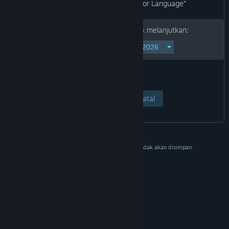
“Blood and Gore Violence Horror Language”
Mohon isi tanggal lahirmu untuk melanjutkan:
Lihat Halaman
Batal
Data ini hanya untuk memverifikasi dan tidak akan disimpan.