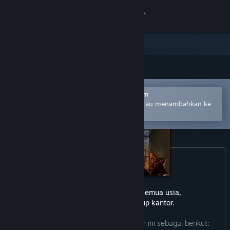
Login
Toko
Komunitas
Buka dengan Aplikasi Seluler Steam
Tentang
Untuk mempermudah pembelian atau menambahkan ke
wishlist-mu
Bantuan
Ubah bahasa
Dapatkan Aplikasi Seluler Steam
game ini tidak cocok untuk semua usia,
Lihat situs web desktop
atau untuk dilihat di lingkup kantor.
Pengembang mendeskripsikan konten ini sebagai berikut: