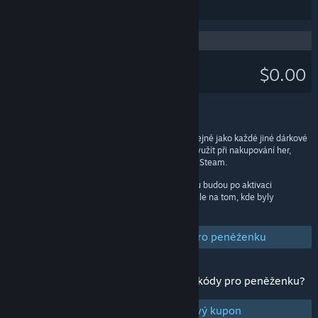
Váš účet služby Steam
$0.00
Zůstatek v peněžence
Dárkové kupony a kódy pro peněženku fungují stejně jako každé jiné dárkové
poukazy a po aktivaci můžete jejich prostředky využít při nakupování her,
softwaru a dalších položek dostupných ve službě Steam.
Poznámka:
Dárkové kupony i kódy pro peněženku budou po aktivaci
převedeny na měnu Vaší peněženky, a to nezávisle na tom, kde byly
zakoupeny.
Časté dotazy ohledně kódů pro peněženku
Kde mohu zakoupit dárkové kupony a kódy pro peněženku?
Zakoupit digitální dárkový kupon