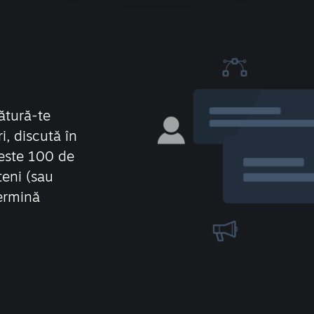
ătură-te
i, discută în
peste 100 de
teni (sau
termină