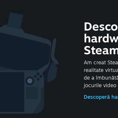
Desco
hardw
Stea
Am creat Stea
realitate virt
de a îmbunătă
jocurile video
Descoperă ha