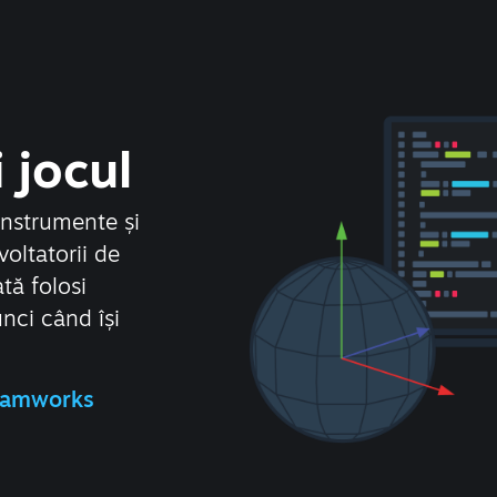
 jocul
instrumente și
voltatorii de
ată folosi
unci când își
.
teamworks