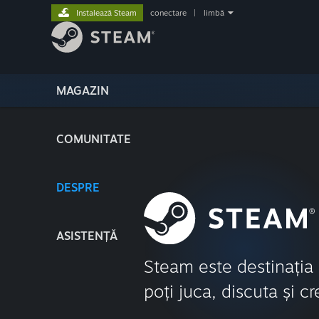
Instalează Steam
conectare
|
limbă
MAGAZIN
COMUNITATE
DESPRE
ASISTENȚĂ
Steam este destinația
poți juca, discuta și cr