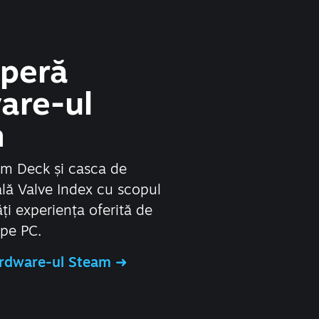
peră
are-ul
m
m Deck și casca de
uală Valve Index cu scopul
ți experiența oferită de
 pe PC.
rdware-ul Steam