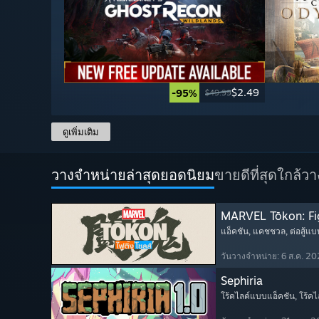
$2.49
-95%
$49.99
ดูเพิ่มเติม
วางจำหน่ายล่าสุดยอดนิยม
ขายดีที่สุด
ใกล้ว
MARVEL Tōkon: Fi
แอ็คชัน
, แคชชวล
, ต่อสู้แบ
วันวางจำหน่าย: 6 ส.ค. 2
Sephiria
โร้คไลค์แบบแอ็คชัน
, โร้คไ