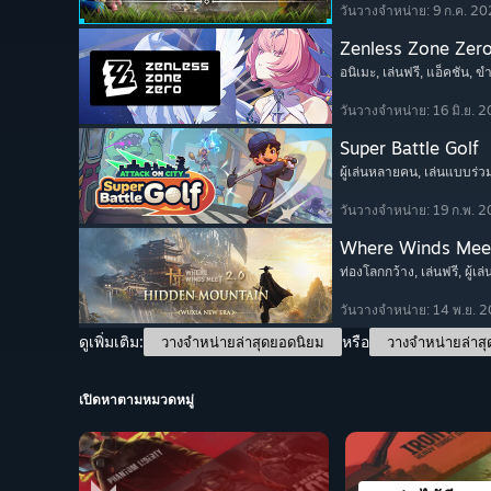
วันวางจำหน่าย: 9 ก.ค. 2
Zenless Zone Zer
อนิเมะ
, เล่นฟรี
, แอ็คชัน
, ข
วันวางจำหน่าย: 16 มิ.ย. 
Super Battle Golf
ผู้เล่นหลายคน
, เล่นแบบร่ว
วันวางจำหน่าย: 19 ก.พ. 
Where Winds Mee
ท่องโลกกว้าง
, เล่นฟรี
, ผู้
วันวางจำหน่าย: 14 พ.ย. 
ดูเพิ่มเติม:
หรือ
วางจำหน่ายล่าสุดยอดนิยม
วางจำหน่ายล่าสุ
เปิดหาตามหมวดหมู่