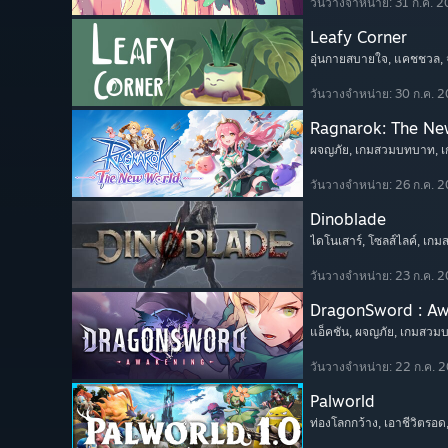
วันวางจำหน่าย: 31 ก.ค. 
Leafy Corner
อุ่นกายสบายใจ
, แคชชวล
,
วันวางจำหน่าย: 30 ก.ค. 
Ragnarok: The Ne
ผจญภัย
, เกมสวมบทบาท
, 
วันวางจำหน่าย: 26 ก.ค. 
Dinoblade
ไดโนเสาร์
, โซลส์ไลค์
, เก
วันวางจำหน่าย: 23 ก.ค. 
DragonSword : A
แอ็คชัน
, ผจญภัย
, เกมสวม
วันวางจำหน่าย: 22 ก.ค. 
Palworld
ท่องโลกกว้าง
, เอาชีวิตรอด