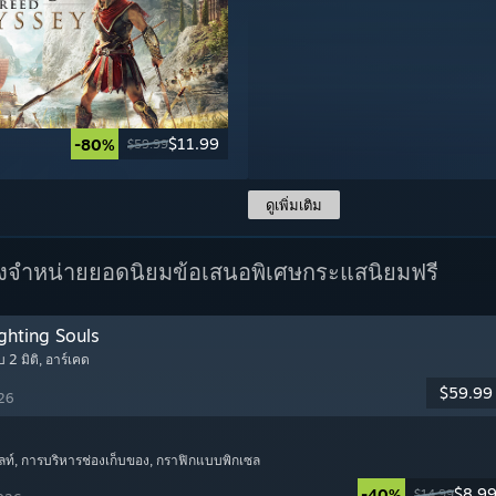
$11.99
-80%
$59.99
ดูเพิ่มเติม
างจำหน่ายยอดนิยม
ข้อเสนอพิเศษ
กระแสนิยมฟรี
ghting Souls
บ 2 มิติ
, อาร์เคด
$59.99
026
ลท์
, การบริหารช่องเก็บของ
, กราฟิกแบบพิกเซล
$8.9
-40%
$14.99