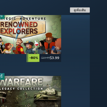
ดูเพิ่มเติม
ี้
-80%
$3.99
-67%
-70%
-90%
$23.09
$17.99
$4.99
$19.99
$69.99
$59.99
$49.99
ี้
-75%
-50%
$4.99
$3.99
$19.99
$7.99