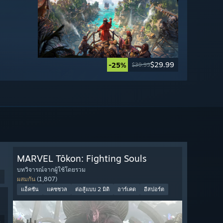
$29.99
-25%
$39.99
MARVEL Tōkon: Fighting Souls
บทวิจารณ์จากผู้ใช้โดยรวม
ผสมกัน
(1,807)
แอ็คชัน
แคชชวล
ต่อสู้แบบ 2 มิติ
อาร์เคด
อีสปอร์ต
9