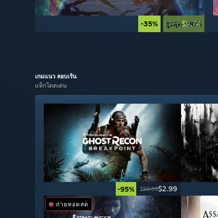
-35%
สูงสุด -90%
$9.74
$14.99
เกมแนว
ลอบเร้น
แท็กโดดเด่น
$2.99
-95%
$59.99
ถ่ายทอดสด