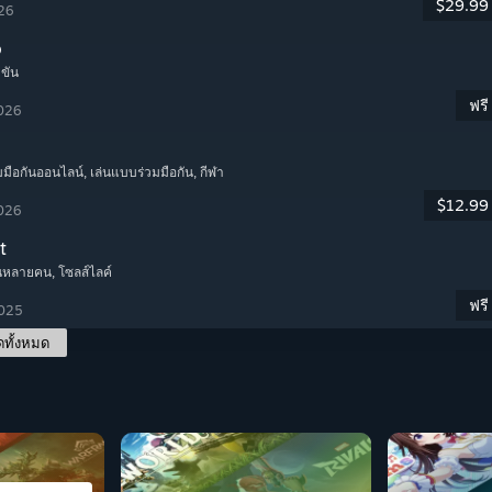
$29.99
026
o
ำขัน
ฟรี
2026
มมือกันออนไลน์
, เล่นแบบร่วมมือกัน
, กีฬา
$12.99
2026
t
เล่นหลายคน
, โซลส์ไลค์
ฟรี
2025
ดทั้งหมด