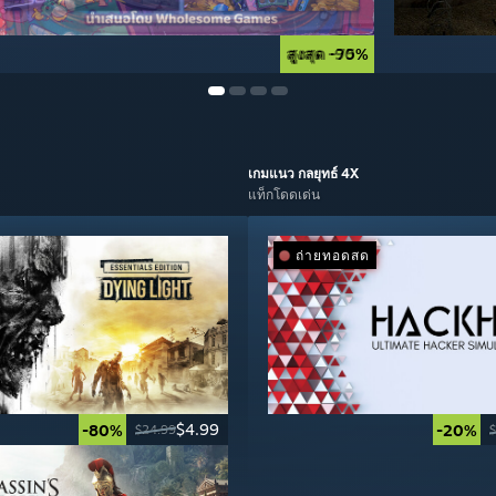
สูงสุด -90%
สูงสุด -75%
เกมแนว
กลยุทธ์ 4X
แท็กโดดเด่น
ถ่ายทอดสด
$4.99
-80%
-20%
$24.99
$