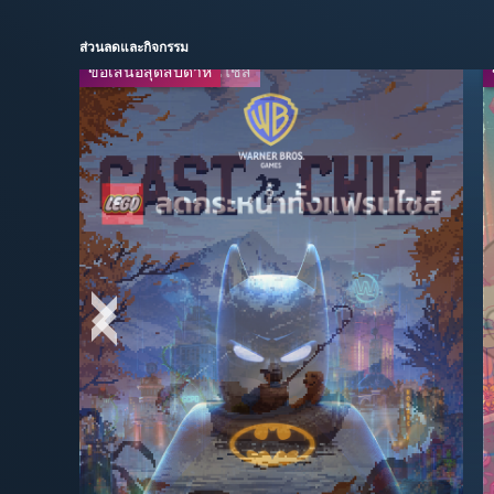
ส่วนลดและกิจกรรม
ข้อเสนอสุดสัปดาห์
ลดกระหน่ำทั้งแฟรนไชส์
-40%
-67%
$35.99
$16.49
$59.99
$49.99
ถ่ายทอดสด
-65%
-95%
$13.99
$2.49
$39.99
$49.99