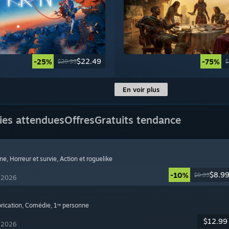
$22.49
-25%
-75%
$29.99
$
En voir plus
ies attendues
Offres
Gratuits tendance
nne
, Horreur et survie
, Action et roguelike
$8.9
-10%
$9.99
t 2026
brication
, Comédie
, 1ʳᵉ personne
$12.99
t 2026