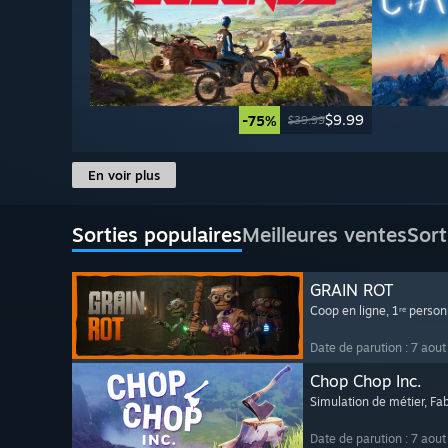
$9.99
-75%
$39.99
En voir plus
Sorties populaires
Meilleures ventes
Sort
GRAIN ROT
Coop en ligne
, 1ʳᵉ perso
Date de parution : 7 aou
Chop Chop Inc.
Simulation de métier
, Fa
Date de parution : 7 aou