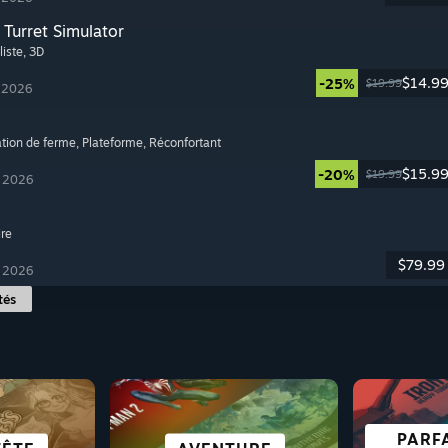
Turret Simulator
liste
, 3D
$14.9
-25%
$19.99
t 2026
ation de ferme
, Plateforme
, Réconfortant
$15.9
-20%
$19.99
t 2026
ire
$79.99
t 2026
tés
ICTION
PARF
ROGU