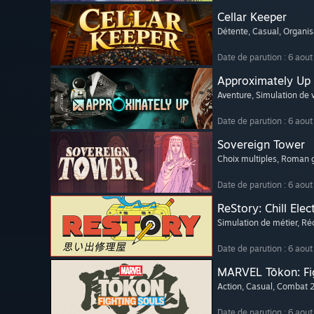
Cellar Keeper
Détente
, Casual
, Organis
Date de parution : 6 aou
Approximately Up
Aventure
, Simulation de v
Date de parution : 6 aou
Sovereign Tower
Choix multiples
, Roman 
Date de parution : 6 aou
ReStory: Chill Elec
Simulation de métier
, Ré
Date de parution : 6 aou
MARVEL Tōkon: Fi
Action
, Casual
, Combat 
Date de parution : 6 aou