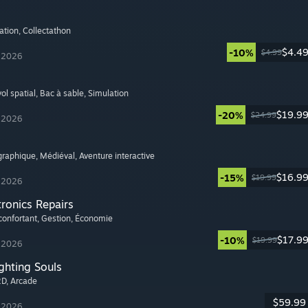
ation
, Collectathon
$4.4
-10%
$4.99
t 2026
ol spatial
, Bac à sable
, Simulation
$19.9
-20%
$24.99
t 2026
graphique
, Médiéval
, Aventure interactive
$16.9
-15%
$19.99
t 2026
tronics Repairs
confortant
, Gestion
, Économie
$17.9
-10%
$19.99
t 2026
ghting Souls
2D
, Arcade
$59.99
t 2026