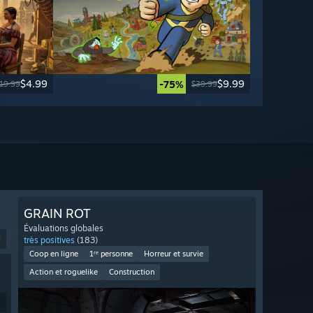
$4.99
$9.99
-75%
19.99
$39.99
GRAIN ROT
Évaluations globales
9
très positives
(183)
Coop en ligne
1ʳᵉ personne
Horreur et survie
Action et roguelike
Construction