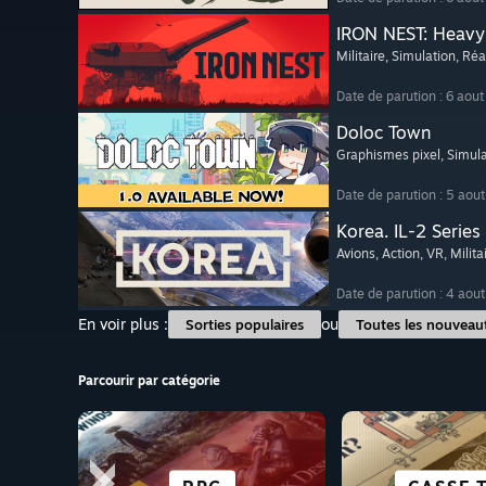
IRON NEST: Heavy 
Militaire
, Simulation
, Réa
Date de parution : 6 aou
Doloc Town
Graphismes pixel
, Simul
Date de parution : 5 aou
Korea. IL-2 Series
Avions
, Action
, VR
, Milita
Date de parution : 4 aou
En voir plus :
ou
Sorties populaires
Toutes les nouveau
Parcourir par catégorie
SCIENCE-F