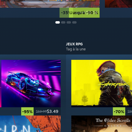
-35%
Jusqu'à -90 %
$9.74
$14.99
JEUX
RPG
Tag à la une
$3.49
-95%
-70%
$69.99
$5