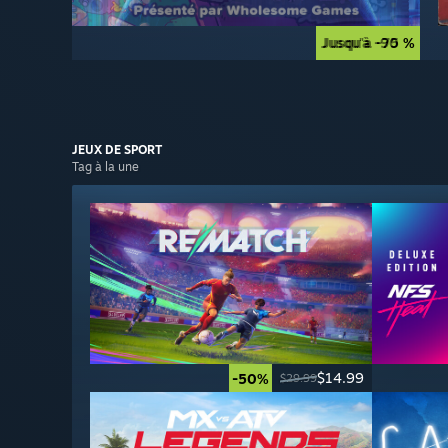
Jusqu'à -90 %
Jusqu'à -75 %
JEUX DE
SPORT
Tag à la une
$14.99
-50%
$29.99