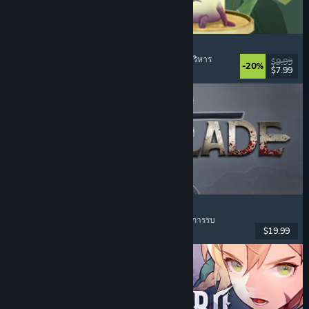
Leafy Corner
อุ่นกายสบายใจ
, แคชชวล
, จำลองสถานการณ์
, การบริหาร
$9.99
-20%
$7.99
วันวางจำหน่าย: 30 ก.ค. 2026
Dinoblade
ไดโนเสาร์
, โซลส์ไลค์
, เกมสวมบทบาทแบบแอ็คชัน
, การรบ
$19.99
วันวางจำหน่าย: 23 ก.ค. 2026