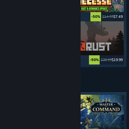
$9.99
$6.49
$14.99
$7.49
-35%
-50%
$24.99
$4.99
$39.99
$19.99
-80%
-50%
ดูเพิ่มเติม
เกมแนว
กลยุทธ์แบบ เรียลไทม์
แท็กโดดเด่น