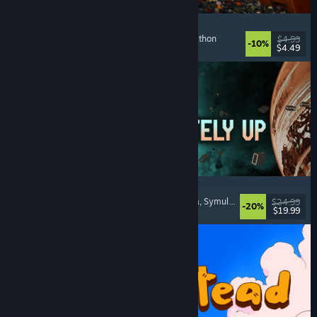
Cellar Keeper
Relaksujące
, Rekreacyjne
, Organizacja
, Collectathon
$4.99
-10%
$4.49
Premiera: 6 sierpnia 2026
Approximately Up
Przygodowe
, Symulator kosmiczny
, Piaskownica
, Symulatory
$24.99
-20%
$19.99
Premiera: 6 sierpnia 2026