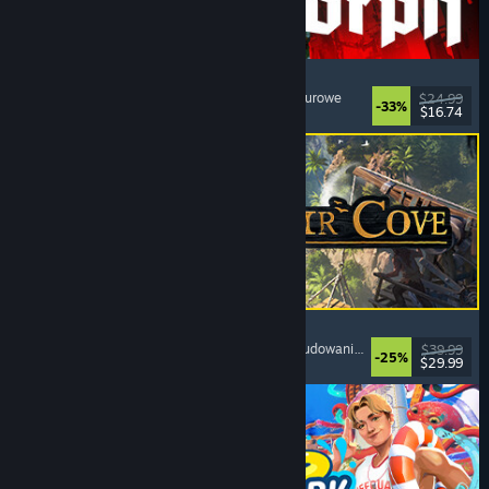
Quasimorph
RPG
, Strategiczne
, Walka turowa
, Strategiczne turowe
$24.99
-33%
$16.74
Premiera: 31 lipca 2026
Corsair Cove
Strategiczne
, Budowanie miasta
, Symulatory
, Budowanie bazy
$39.99
-25%
$29.99
Premiera: 31 lipca 2026