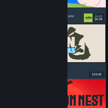
Spiritstead
Przytulne
, Budowanie miasta
, Inkrementacja
, Urocze
$9.99
-10%
$8.99
Premiera: 6 sierpnia 2026
MARVEL Tōkon: Fighting Souls
Akcja
, Rekreacyjne
, Bijatyka 2D
, Zręcznościowe
$59.99
Premiera: 6 sierpnia 2026