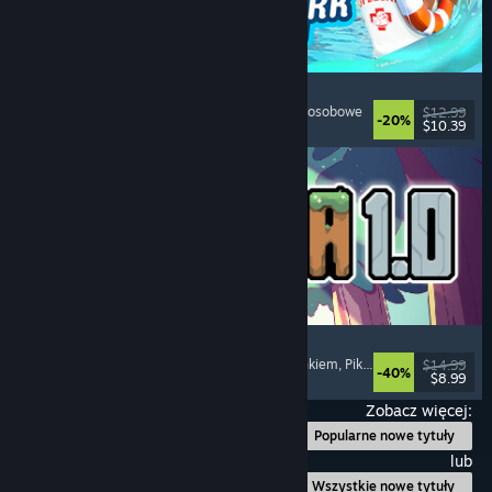
Waterpark Simulator
Symulatory
, Zarządzanie
, Jednoosobowe
, Wieloosobowe
$12.99
-20%
$10.39
Premiera: 31 lipca 2026
Sephiria
Roguelike akcji
, Roguelite
, Zarządzanie ekwipunkiem
, Pikselowa grafika
$14.99
-40%
$8.99
Premiera: 31 lipca 2026
Zobacz więcej:
Popularne nowe tytuły
lub
Wszystkie nowe tytuły