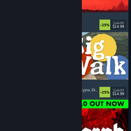
IRON NEST: Heavy Turret Simulator
Wojskowe
, Symulatory
, Realistyczne
, 3D
$19.99
-25%
$14.99
Premiera: 6 sierpnia 2026
Big Walk
Otwarty świat
, Przygodowe
, Kampania kooperacyjna
, Eksploracja
$19.99
-25%
$14.99
Premiera: 4 sierpnia 2026