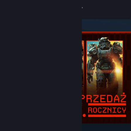
Zaloguj się
Sklep
Społeczność
Informacje
Wsparcie
Zmień język
Pobierz aplikację mobilną Steam
Wersja przeglądarkowa
Wyróżnione i polecane