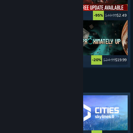
$19.99
$14.99
$49.99
$2.49
-25%
-95%
$39.99
$19.99
$24.99
$19.99
-50%
-20%
Zobacz więcej
GRY
EKONOMICZNE
Wyróżniony tag