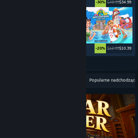
$34.99
$27.99
$49.99
$34.99
-20%
-30%
$39.99
$29.99
$12.99
$10.39
-25%
-20%
Zobacz więcej
Popularne nowe tytuły
Bestsellery
Popularne nadchodzące