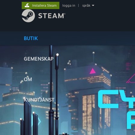
Installera Steam
logga in
|
språk
BUTIK
GEMENSKAP
OM
KUNDTJÄNST