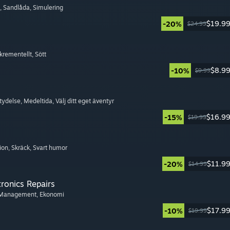
, Sandlåda
, Simulering
$19.9
-20%
$24.99
nkrementellt
, Sött
$8.9
-10%
$9.99
etydelse
, Medeltida
, Välj ditt eget äventyr
$16.9
-15%
$19.99
tion
, Skräck
, Svart humor
$11.9
-20%
$14.99
tronics Repairs
 Management
, Ekonomi
$17.9
-10%
$19.99