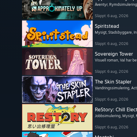
Äventyr
, Rymdsimulering
Släppt: 6 aug, 2026
Spiritstead
Mysigt
, Stadsbyggare
, I
Släppt: 6 aug, 2026
Sovereign Tower
Visuell roman
, Val har b
Släppt: 6 aug, 2026
The Skin Stapler
Vandringssimulering
, Ac
Släppt: 6 aug, 2026
ReStory: Chill Elec
Jobbsimulering
, Mysigt
,
Släppt: 6 aug, 2026