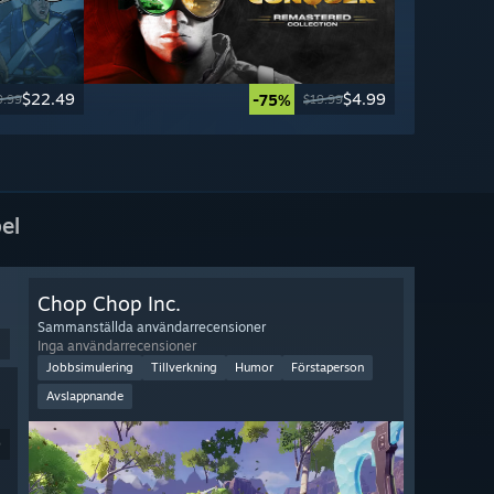
$22.49
$4.99
-75%
9.99
$19.99
el
Chop Chop Inc.
Sammanställda användarrecensioner
Inga användarrecensioner
Jobbsimulering
Tillverkning
Humor
Förstaperson
Avslappnande
9