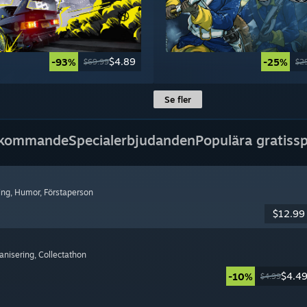
$4.89
-93%
-25%
$69.99
$2
Se fler
 kommande
Specialerbjudanden
Populära gratissp
ning
, Humor
, Förstaperson
$12.99
ganisering
, Collectathon
$4.4
-10%
$4.99