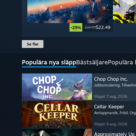
$22.49
-25%
$29.99
Se fler
Populära nya släpp
Bästsäljare
Populära
Chop Chop Inc.
Jobbsimulering
, Tillverk
Släppt: 7 aug, 2026
Cellar Keeper
Avslappnande
, Fritid
, Or
Släppt: 6 aug, 2026
Approximately Up