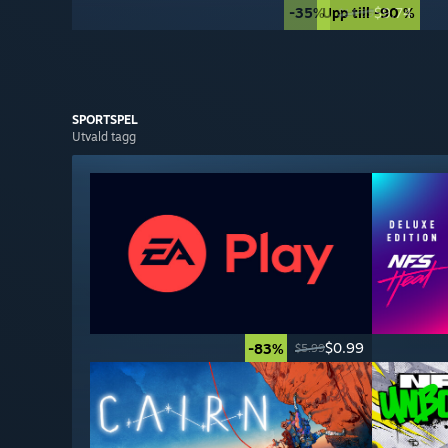
-35%
Upp till -90 %
$9.74
$14.99
SPORT­SPEL
Utvald tagg
$0.99
-83%
$5.99