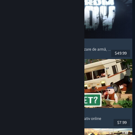
Escape from Tarkov
Horror psihologic
, Shooter cu extracții
, Personalizare de armă
, Shooter cu pradă
$49.99
Lansare: 15 nov. 2025
RV There Yet?
Mai mulți jucători
, Cooperativ
, Amuzant
, Cooperativ online
$7.99
Lansare: 21 oct. 2025