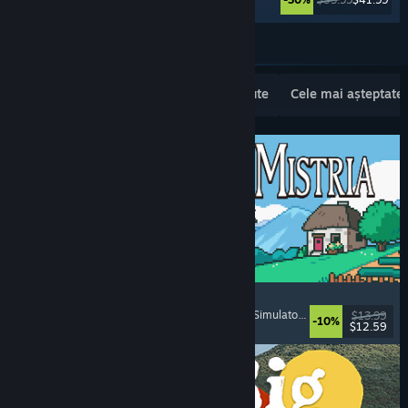
Vezi mai multe
Lansări noi populare
Cele mai vândute
Cele mai așteptate
Fields of Mistria
Simulator de fermă
, Simulator de întâlniri
, RPG
, Simulator de viață
$13.99
-10%
$12.59
Lansare: 5 aug. 2026