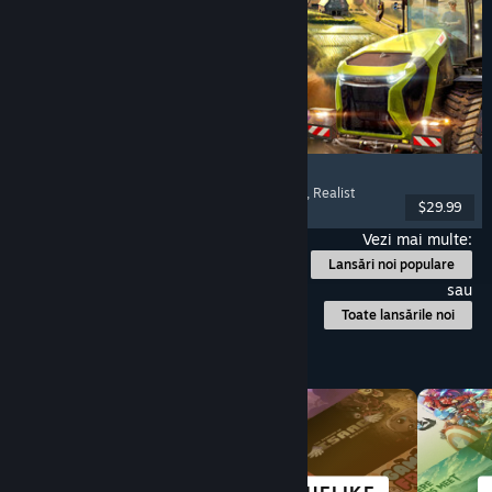
Farming Simulator 25
Simulare
, Simulator de fermă
, Mai mulți jucători
, Realist
$29.99
Lansare: 12 nov. 2024
Vezi mai multe:
Lansări noi populare
sau
Toate lansările noi
Explorează după categorie