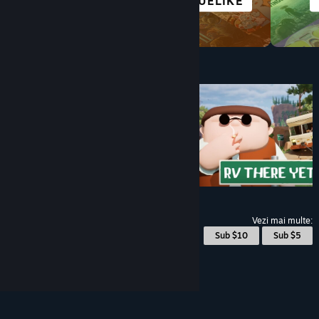
ANIME
ROGUELIKE
Sub $10
$4.99
Vezi mai multe:
© Valve Corporation. Toate drepturile rezervate.
Toate mărcile înregistrate sunt proprietatea
Sub $10
Sub $5
deținătorilor respectivi în SUA și celelalte țări.
Politică de confidențialitate
|
Mențiuni legale
|
Accesibilitate
|
Acordul Steam pentru abonați
|
Rambursări
|
Cookie-uri