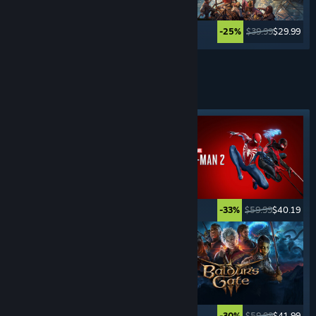
$12.99
$10.39
$39.99
$29.99
-20%
-25%
Vezi mai multe
JOCURI DE
AVENTURĂ
Etichetă evidențiată
$19.99
$14.99
$59.99
$40.19
-25%
-33%
$59.99
$23.99
$59.99
$41.99
-60%
-30%