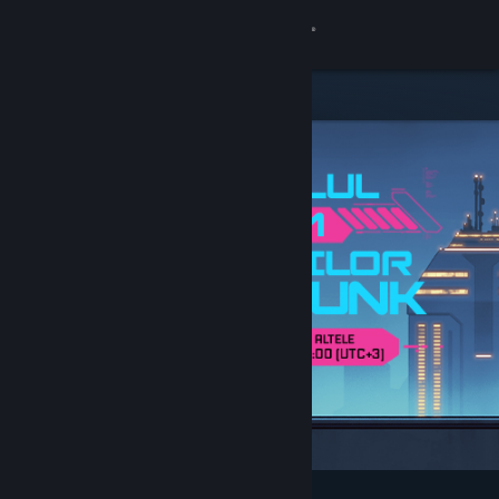
Conectează-te
Magazin
Comunitate
Despre
Asistență
Schimbă limba
Obține aplicația Steam pentru dispozitive mobile
Vezi site în versiunea pentru desktop
Deosebite și recomandate