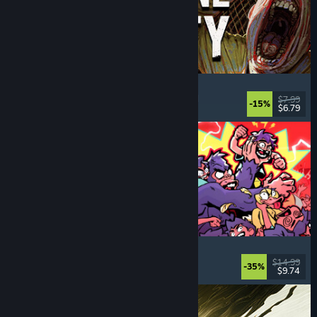
Machine Party
Mai mulți jucători
, Amuzant
, Joc de grup
, Casual
$7.99
-15%
$6.79
Lansare: 30 iul. 2026
How Many Dudes?
Strategie
, Roguelike
, Casual
, Indie
$14.99
-35%
$9.74
Lansare: 30 iul. 2026