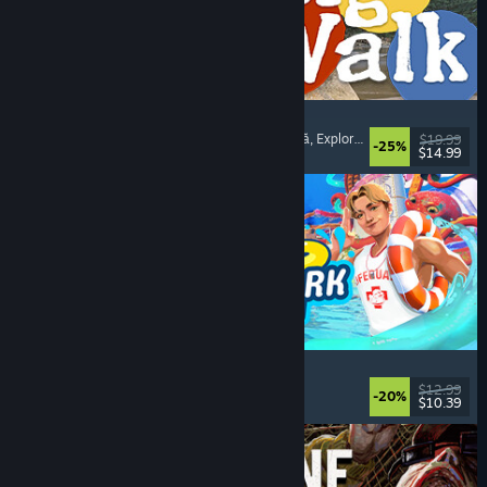
Big Walk
Aventură
, Lume deschisă
, Campanie cooperativă
, Explorare
$19.99
-25%
$14.99
Lansare: 4 aug. 2026
Waterpark Simulator
Simulare
, Management
, Un jucător
, Cooperativ
$12.99
-20%
$10.39
Lansare: 31 iul. 2026