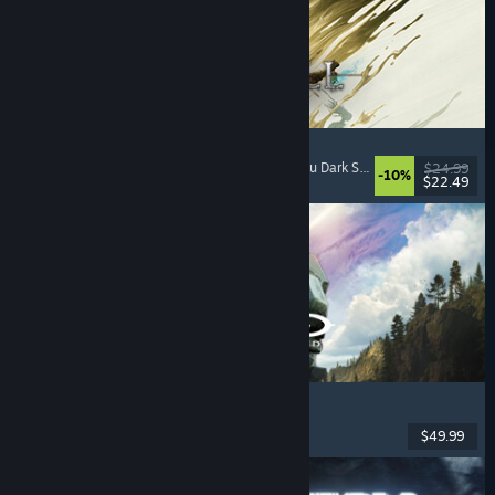
Mistfall Hunter
Shooter cu extracții
, Fantezie macabră
, Similar cu Dark Souls
, Acțiune
$24.99
-10%
$22.49
Lansare: 29 iul. 2026
Halo: Campaign Evolved
FPS
, Acțiune
, Cooperativ
, Un jucător
$49.99
Lansare: 28 iul. 2026