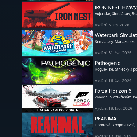
IRON NEST: Heavy 
Vojenské
, Simulátory
, Re
Vydání: 6. srp. 2026
Waterpark Simulat
Simulátory
, Manažerské
Vydání: 31. čvc. 2026
Pathogenic
Rogue-like
, Střílečky s 
Vydání: 16. čvc. 2026
Forza Horizon 6
Závodní
, S otevřeným s
Vydání: 18. kvě. 2026
REANIMAL
Hororové
, Kooperativní
,
Vydání: 13. úno. 2026