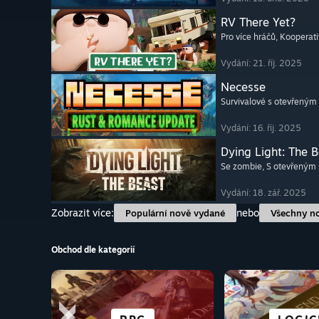
RV There Yet?
Pro více hráčů
, Kooperati
Vydání: 21. říj. 2025
Necesse
Survivalové s otevřeným
Vydání: 16. říj. 2025
Dying Light: The 
Se zombie
, S otevřeným
Vydání: 18. zář. 2025
Zobrazit více:
nebo
Populární nově vydané
Všechny n
Obchod dle kategorií
SCI-FI