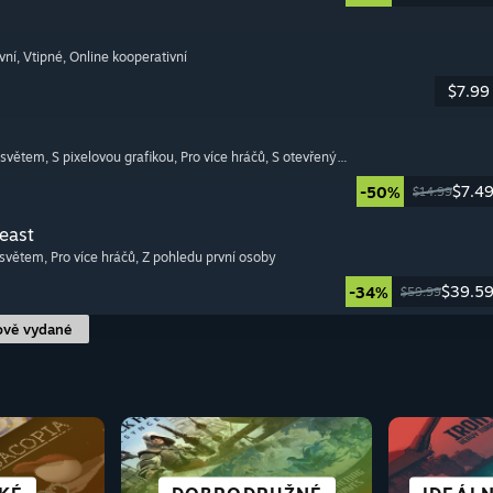
vní
, Vtipné
, Online kooperativní
$7.99
 světem
, S pixelovou grafikou
, Pro více hráčů
, S otevřeným světem
$7.4
-50%
$14.99
Beast
 světem
, Pro více hráčů
, Z pohledu první osoby
$39.5
-34%
$59.99
ově vydané
 A
S OTEVŘENÝM