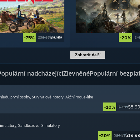
$9.99
-75%
-20%
$39.99
$4
Zobrazit další
Populární nadcházející
Zlevněné
Populární bezpla
ohledu první osoby
, Survivalové horory
, Akční rogue-like
$8.9
-10%
$9.99
simulátory
, Sandboxové
, Simulátory
$19.9
-20%
$24.99