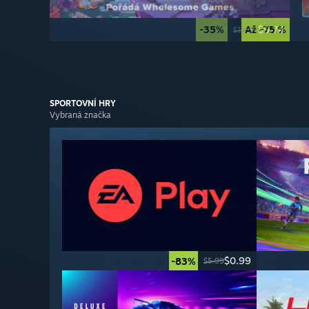
-35%
Až -75 %
$9.74
$14.99
SPORTOVNÍ
HRY
Vybraná značka
$0.99
-83%
$5.99