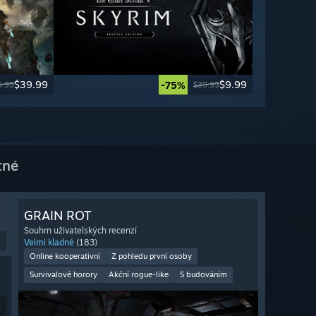
$39.99
$9.99
-75%
9.99
$39.99
tné
GRAIN ROT
Souhrn uživatelských recenzí
9
Velmi kladné
(183)
Online kooperativní
Z pohledu první osoby
Survivalové horory
Akční rogue-like
S budováním
9