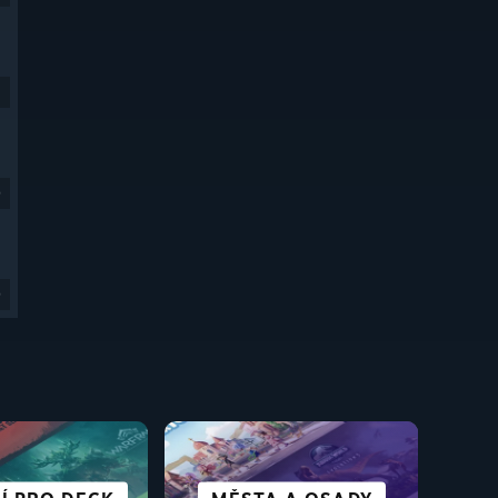
9
9
S BOHATÝM