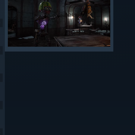
9
9
9