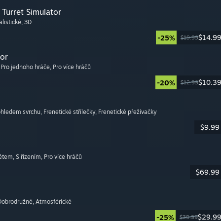
Turret Simulator
alistické
, 3D
$14.9
-25%
$19.99
or
, Pro jednoho hráče
, Pro více hráčů
$10.3
-20%
$12.99
pohledem svrchu
, Frenetické střílečky
, Frenetické přežívačky
$9.99
větem
, S řízením
, Pro více hráčů
$69.99
 Dobrodružné
, Atmosférické
$29.9
-25%
$39.99