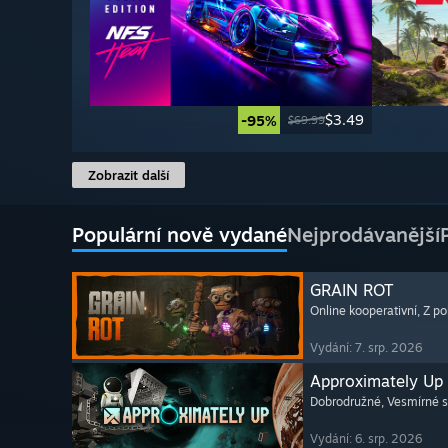
$3.49
-95%
$69.99
Zobrazit další
Populární nově vydané
Nejprodávanější
GRAIN ROT
Online kooperativní
, Z p
Vydání: 7. srp. 2026
Approximately Up
Dobrodružné
, Vesmírné 
Vydání: 6. srp. 2026