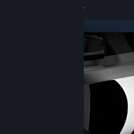
เข้าสู่ระบบ
ร้านค้า
ชุมชน
เกี่ยวกับ
ฝ่ายสนับสนุน
เปลี่ยนภาษา
รับแอป Steam แบบพกพา
ชมเว็บไซต์สำหรับเดสก์ท็อป