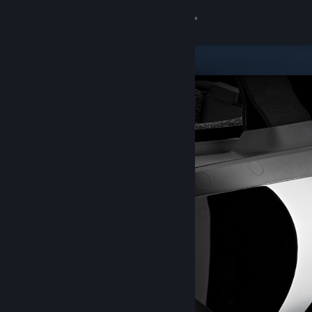
Logg inn
Butikk
Samfunn
Om
Kundestøtte
Bytt språk
Skaff deg Steam-appen på mobil
Vis skrivebordsversjon