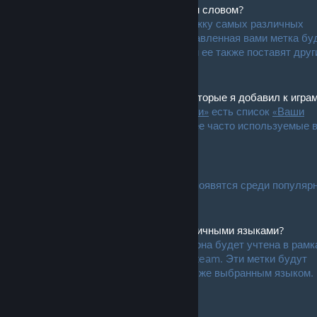
В. Могу ли я пометить продукт любым словом?
О. Да, система рассчитана на поддержку самых различных
жанров, концепций и признаков. Поставленная вами метка бу
видна всем только в том случае, если ее также поставят друг
пользователи.
В. Могу ли я увидеть список меток, которые я добавил к игра
О. Да, на странице
«Популярные метки»
есть список
«Ваши
метки»
, в котором приведены наиболее часто используемые 
метки.
В. Как насчет ругательств?
О. Ругательства будут отсеяны и не появятся среди популяр
меток.
В. Как система меток работает с различными языками?
О. Когда пользователь ставит метку, она будет учтена в рамк
языка, выставленного в настройках Steam. Эти метки будут
видны только пользователям с таким же выбранным языком.