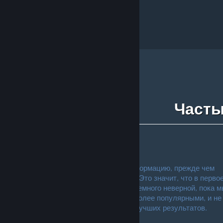
карточки Steam.
Часты
Для пользователей Steam
В. Почему бета-тестирование?
О. Нам нужно собрать некоторую информацию, прежде чем
система будет оптимально работать. Это значит, что в перво
время категоризация товаров будет немного неверной, пока м
поймем, какие типы меток будут наиболее популярными, и не
настроим систему для отображения лучших результатов.