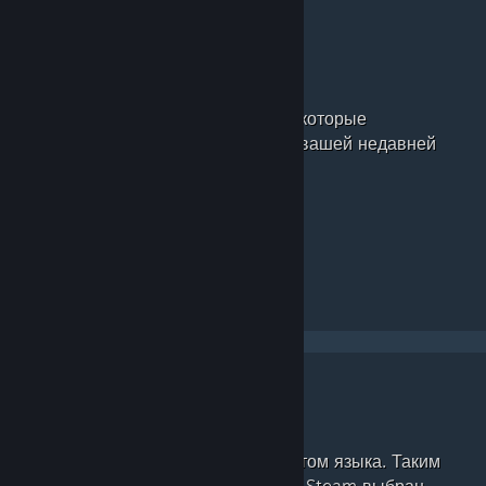
Просмотр по меткам,
рекомендованных вам
Находите продукты с метками, которые
рекомендуются вам на основе вашей недавней
активности.
Делайте метки на родном языке
Метки будут упорядочены с учетом языка. Таким