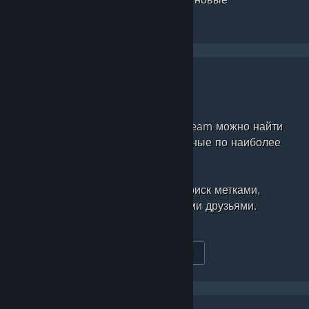
классификации продуктов.
Обзор по популярным меткам
В новом разделе в магазине Steam можно найти
игры и программы, упорядоченные по наиболее
часто используемым меткам.
Вы также можете ограничить поиск метками,
добавленными вами или вашими друзьями.
Просмотреть популярные метки