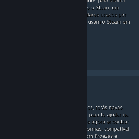
Os marcadores estão categorizados pelo idioma
em que foram escritos. Se usares o Steam em
inglês, irás ver marcadores populares usados por
outros utilizadores que também usam o Steam em
inglês.
Novas maneiras de filtrar
Ao procurares com os marcadores, terás novas
maneiras de filtrar os resultados para te ajudar na
tua pesquisa. Por exemplo, podes agora encontrar
facilmente aquele jogo de plataformas, compatível
com Linux e comando e ainda com Proezas e