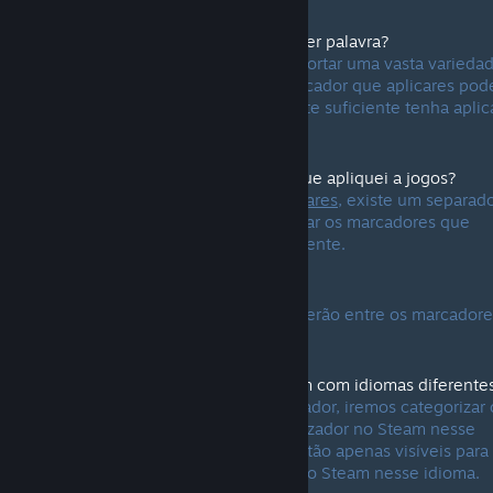
Posso marcar um produto com qualquer palavra?
Sim, o sistema foi concebido para suportar uma vasta varieda
conceitos, géneros e atributos. O marcador que aplicares pod
não aparecer para outros até que gente suficiente tenha apli
o mesmo marcador nesse produto.
Posso ver uma lista dos marcadores que apliquei a jogos?
Sim. Na página dos
Marcadores populares
, existe um separad
para "
Os teus marcadores
" que irá listar os marcadores que
aplicaste a produtos mais frequentemente.
E como é com os palavrões?
Palavrões serão filtrados e não aparecerão entre os marcadore
populares.
Como é que os marcadores funcionam com idiomas diferente
Quando um utilizador aplica um marcador, iremos categorizar 
mesmo no idioma usado por esse utilizador no Steam nesse
momento. Esses marcadores serão então apenas visíveis para
utilizadores que também estão a usar o Steam nesse idioma.