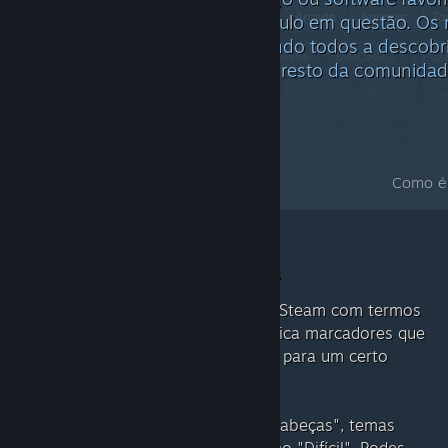
apropriados ou relevantes ao título em questão. O
categorias em destaque, ajudando todos a descobr
atributos definidos por ti e pelo resto da comunidad
Como é 
Marca o que quiseres, como quiseres
Podes marcar produtos na Loja Steam com termos
que achares apropriados, ou aplica marcadores que
outros utilizadores já sugeriram para um certo
produto.
Aplica géneros como "Quebra-cabeças", temas