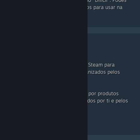
como "Militar" ou atributos como "Difícil". Podes
também inventar novos conceitos para usar na
categorização de produtos.
Vê por marcadores populares
Visita uma nova secção da Loja Steam para
descobrir jogos e software organizados pelos
marcadores mais usados.
Além disso, filtra a tua pesquisa por produtos
marcados com os termos aplicados por ti e pelos
teus amigos.
Ver marcadores populares