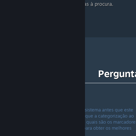
Cartas Colecionáveis que andavas à procura.
Pergunt
Para utilizadores
Porquê Beta?
Precisamos de obter alguns dados no sistema antes que este
possa funcionar a 100%. Isto significa que a categorização ao
início pode não ser a ideal até vermos quais são os marcadore
mais comuns e ajustarmos o sistema para obter os melhores
resultados.