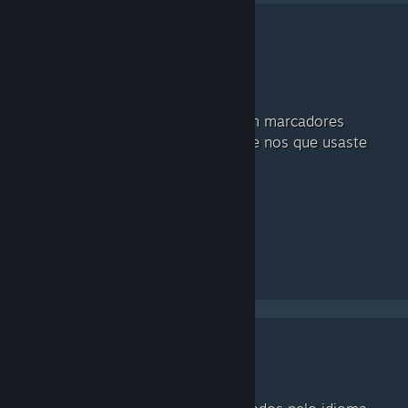
Vê por marcadores
recomendados para ti
Encontra jogos ou software com marcadores
recomendados para ti, com base nos que usaste
recentemente.
Marcadores no teu idioma