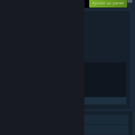
Ajouter au panier
$14.99
Détails du package
Tales of Monkey Island
TITRE :
Aventure
RPG
,
GENRE :
Telltale
DÉVELOPPEMENT :
Telltale
ÉDITION :
7 juil. 2009
DATE DE PARUTION :
Anglais
LANGUES :
Alcohol Reference
Comic Mischief
Mild Language
Mild Suggestive Themes
Lire les actualités liées
Solo
Partage familial