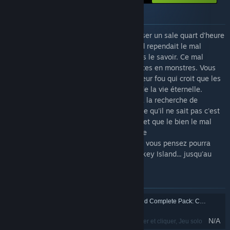
À propos du package
Alors que vous étiez en train de faire passer un sale quart d'heure
au pirate LeChuck, GuyBrush Threepwood rependait le mal
vaudou dans l'ensemble des caraïbes sans le savoir. Ce mal
menace à présent de transformer les pirates en monstres. Vous
êtes poursuivi par un pirate et un professeur fou qui croit que les
mains de GuyBrush détiennent le secret de la vie éternelle.
Threepwood parcoure les mers du globe à la recherche de
l'éponge légendaire La Esponja Grande. Ce qu'il ne sait pas c'est
qu'une machination s'ourdit dans l'ombre et que le bien le mal
sont interchangeables dans cette aventure
Qui croire ? À qui se confier ? Tout ce que vous pensez pourra
être remis en question dans Tales of Monkey Island... jusqu'au
dénouement surprise !
Articles inclus dans ce package
Tales of Monkey Island Complete Pack: Chapter 2 - The Siege of Spinner Cay
N/A
Aventure
, RPG
, Pointer et cliquer
, Jeu solo