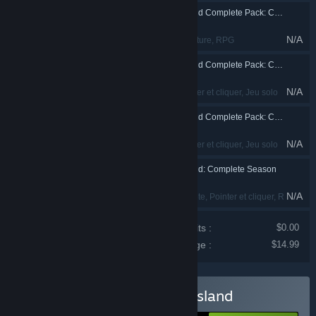
Tales of Monkey Island Complete Pack: Chapter 3 - Lair of the Leviathan
N/A
Remake
, Rétro
, Aventure
, RPG
Tales of Monkey Island Complete Pack: Chapter 4 - The Trial and Execution of Guybrush Threepwood
N/A
Aventure
, RPG
, Pointer et cliquer
, Jeu solo
Tales of Monkey Island Complete Pack: Chapter 5 - Rise of the Pirate God
N/A
Aventure
, RPG
, Pointer et cliquer
, Jeu solo
Tales of Monkey Island: Complete Season
N/A
Exploration
, Casse-tête
, Pointer et cliquer
, RPG
Prix individuel ​​des produits :
$0.00
Prix de ce package :
$14.99
Acheter Tales of Monkey Island