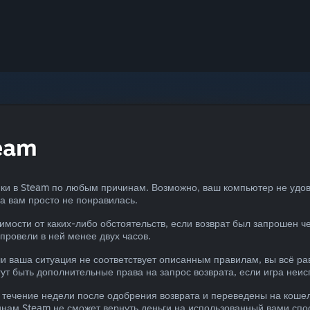
eam
упки в Steam по любым причинам. Возможно, ваш компьютер не уд
на вам просто не понравилась.
симости от каких-либо обстоятельств, если возврат был запрошен ч
 провели в ней менее двух часов.
 ваша ситуация не соответствует описанным правилам, вы всё ра
ут быть дополнительные права на запрос возврата, если игра неис
 течение недели после одобрения возврата и переведены на кошел
инам Steam не сможет вернуть деньги на использованный вами спо