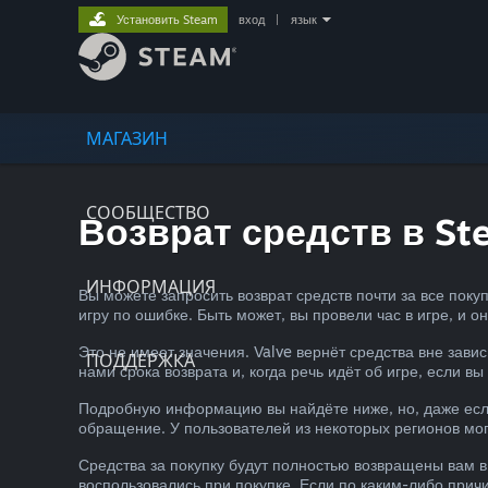
Установить Steam
вход
|
язык
МАГАЗИН
СООБЩЕСТВО
Возврат средств в St
ИНФОРМАЦИЯ
Вы можете запросить возврат средств почти за все пок
игру по ошибке. Быть может, вы провели час в игре, и о
Это не имеет значения. Valve вернёт средства вне зави
ПОДДЕРЖКА
нами срока возврата и, когда речь идёт об игре, если вы
Подробную информацию вы найдёте ниже, но, даже если
обращение. У пользователей из некоторых регионов мог
Средства за покупку будут полностью возвращены вам в
воспользовались при покупке. Если по каким-либо прич