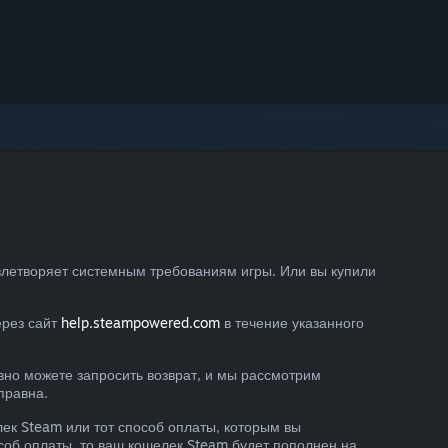
овлетворяет системным требованиям игры. Или вы купили
ерез сайт
help.steampowered.com
в течение указанного
вно можете запросить возврат, и мы рассмотрим
правна.
ек Steam или тот способ оплаты, которым вы
соб оплаты, то ваш кошелек Steam будет пополнен на