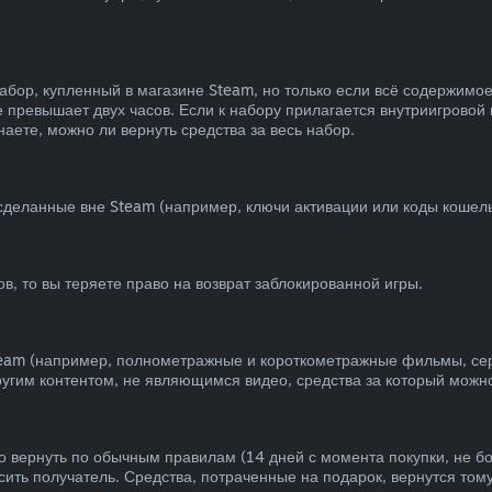
абор, купленный в магазине Steam, но только если всё содержимо
 превышает двух часов. Если к набору прилагается внутриигровой 
аете, можно ли вернуть средства за весь набор.
 сделанные вне Steam (например, ключи активации или коды кошель
в, то вы теряете право на возврат заблокированной игры.
team (например, полнометражные и короткометражные фильмы, сер
другим контентом, не являющимся видео, средства за который можно
 вернуть по обычным правилам (14 дней с момента покупки, не бо
сить получатель. Средства, потраченные на подарок, вернутся тому