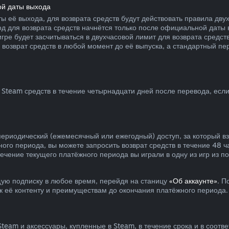
ой даты выхода
ы её выхода, для возврата средств будут действовать правила дву
од для возврата средств начнётся только после официальной даты
 игре будет засчитываться в двухчасовой лимит для возврата средс
 возврат средств в любой момент до её выпуска, а стандартный пе
Steam средств в течение четырнадцати дней после перевода, если
периодический (ежемесячный или ежегодный) доступ, за который в
ного периода, вы можете запросить возврат средств в течение 48 ч
течение текущего платёжного периода вы играли в одну из игр из 
ую подписку в любое время, перейдя на станицу
«Об аккаунте»
. П
 к её контенту и преимуществам до окончания платёжного периода.
team и аксессуары, купленные в Steam, в течение срока и в соотв