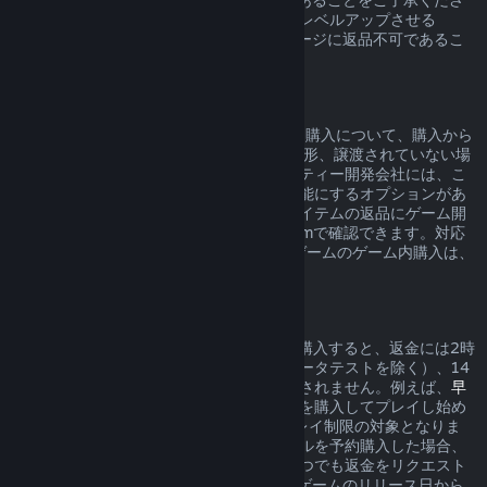
い（例：ゲームキャラクターを不可逆的にレベルアップさせる
DLC）。これらの例外は購入前のストアページに返品不可であるこ
とが明確に示されます。
ゲーム内購入の返品
SteamはValveが開発したゲームのゲーム内購入について、購入から
48時間以内であれば、アイテムが消費、変形、譲渡されていない場
合に限り返品を受け付けます。サードパーティー開発会社には、こ
れらの条件でゲーム内アイテムの返品を可能にするオプションがあ
ります。購入しようとしているゲーム内アイテムの返品にゲーム開
発会社が対応している場合、購入時にSteamで確認できます。対応
していない場合、Valveが開発していないゲームのゲーム内購入は、
Steamを通して返品できません。
リリース日前に購入したタイトルの返金
Steam上のタイトルをリリース日より前に購入すると、返金には2時
間のプレイ制限時間が適用されますが（ベータテストを除く）、14
日間の返金受付期間はリリース日まで開始されません。例えば、
早
期アクセス
や
アドバンスアクセス
のゲームを購入してプレイし始め
た場合、それは返金ポリシーの2時間のプレイ制限の対象となりま
す。リリース日までプレイできないタイトルを予約購入した場合、
そのタイトルのリリース日の前であればいつでも返金をリクエスト
でき、標準の14日間／2時間の返金期間はゲームのリリース日から