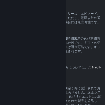
動画コンテンツ
Steam上の動画コンテンツ（映画、短編、シリーズ、エピソード、
チュートリアルなど）の返品はできません。ただし、動画以外の返
品可能なコンテンツとバンドルされている場合には返品可能です。
ギフトの返品
有効化されていないギフトは通常の14日／2時間未満の返品期間内
であれば返品できます。ギフトが有効化された後でも、ギフトの受
取人が同じ条件の下で返品手続きを開始すれば返金可能です。ギフ
トの購入で使用した額が元々の購入者に返金されます。
EU撤回権
Steamのお客様が有するEUの撤回権の仕組みについては、
こちらを
クリック
してご確認ください。
濫用
返金は、Steamでのご購入からリスクを取り除く為に設計されてお
り、ゲームを無料で試すためのシステムではありません。返金シス
テムを濫用していると弊社が判断した場合、 返品リクエストにお応
えできない場合があります。セール前に購入された製品を返品し、
直後にセール価格で再度購入することを濫用とはみなしません。