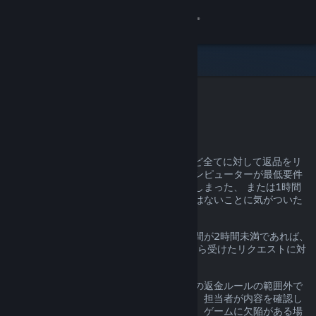
サインイン
ストア
コミュニティ
Steam返金
詳細
理由を問わず、Steam上での購入のほとんど全てに対して返品をリ
クエストすることができます。お使いのコンピューターが最低要件
サポート
を満たしていなかった、間違えて購入してしまった、 または1時間
ほどプレイしてみて初めて好みのゲームではないことに気がついた
ことがあるかもしれません。
言語を変更
返品期間内で、ゲームの場合にはプレイ時間が2時間未満であれば、
Steamモバイルアプリを入手
理由は問わず、
help.steampowered.com
から受けたリクエストに対
してValveは返金を行います。
デスクトップウェブサイトを表示
詳細は以下よりご確認いただけます。前述の返金ルールの範囲外で
あっても、リクエストを送信いただければ、担当者が内容を確認し
ます。一部の管轄区域に居住する消費者は、ゲームに欠陥がある場