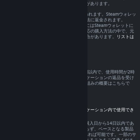
合、返金に対する追加の権利を有する場合があります。
返品が承認されると1週間以内に返金が行われます。Steamウォレッ
トのクレジットとして、または元の支払方法に返金されます。
Steamが元の支払方法へ返金できない場合にはSteamウォレットに
全額返金されます。（お住まいの地域で対応の購入方法の中で、元
の支払方法への返金を受け付けていない場合があります。
リストは
こちらをクリックしてご確認ください
。）
返品対応可能な条件
Steamは、Steamストアでの購入から2週間以内で、使用時間が2時
間未満のゲームまたはソフトウェアアプリケーションの返品を受け
付けます。その他の購入に対する返品の仕組みの概要はこちらで
す。
ダウンロードコンテンツの返品
（別のゲーム内またはソフトウェアアプリケーション内で使用でき
るコンテンツ、DLC）
Steamストアで購入されたDLCの返品は、購入日から14日以内であ
り、DLCが消費、変形または譲渡されておらず、ベースとなる製品
のDLC購入後のプレイ時間が2時間未満であれば可能です。一部のサ
ードパーティーDLCは返品できない場合があることをご了承くださ