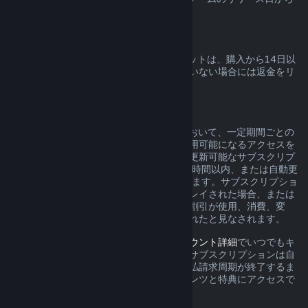
起算されます。
Steamウォレットの返金
Steamで購入したSteamウォレットクレジットは、購入から14日以
内であれば、クレジットが全く使用されていない場合には返金をリ
クエストできます。
更新可能なサブスクリプション
Steamは、一部のコンテンツとサービスにおいて、一定期間ごとの
料金（月額、年額など）を支払うことで利用可能になるアクセスを
提供しています。現在の支払請求周期中に更新可能なサブスクリプ
ションが未使用の場合は、初回購入から48時間以内、または自動更
新から48時間以内に返品をリクエストできます。サブスクリプショ
ン内のゲームが現在の支払請求周期中にプレイされた場合、または
サブスクリプションに含まれる特典または割引が使用、消費、変
形、譲渡された場合、コンテンツは使用されたと見なされます。
アクティブなサブスクリプションは、
アカウント詳細
でいつでもキ
ャンセルできます。キャンセルされると、サブスクリプションは自
動的に更新されなくなりますが、現在の支払請求周期が終了するま
で、サブスクリプションに含まれるコンテンツと特典にアクセスで
きます。