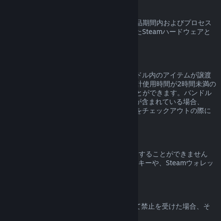
Steamハードウェア
ハードウェア返品ポリシー
に明記された返品期間内およびプロセス
の範囲内であれば、Steamを通して購入したSteamハードウェアと
アクセサリの返品をリクエストできます。
バンドルの返品
Steamストアで購入したバンドルは、バンドル内のアイテムが譲渡
されておらず、バンドル内のアイテムの合計使用時間が2時間未満の
場合に限り、返品して全額返金を受けることができます。バンドル
内に返品できないゲーム内アイテムやDLCが含まれている場合、
Steamはバンドル全体が返品可能かどうかをチェックアウトの際に
お知らせします。
Steam外での購入
Steam以外で購入された場合、Valveは返金することができません
（例：サードパーティーから購入されたCDキーや、Steamウォレッ
トカードなど）。
VAC禁止
VAC（Valve Anti-Cheatシステム）によって禁止を受けた場合、そ
のゲームを返品できる権利は失われます。