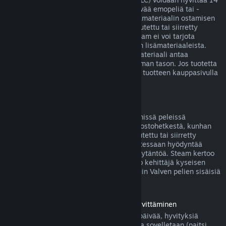
päivän sisällä ostoksesta, jos siihen liittyvää emopeliä tai -
sovellusta on pelattu alle kaksi tuntia lisämateriaalin ostamisen
jälkeen, eikä lisäosaa ei ole käytetty, muutettu tai siirretty
toiselle tilille. Huomaa kuitenkin, että Steam ei voi tarjota
hyvitystä joistakin kolmansien osapuolten lisämateriaaleista.
Näin voi olla esimerkiksi silloin, jos lisämateriaali antaa
pelattavalle hahmolle pysyvästi korkeamman tason. Jos tuotetta
ei voida hyvittää, tästä kerrotaan selvästi tuotteen kauppasivulla
ennen ostoksen tekemistä.
Pelinsisäisten ostosten hyvitykset
Steam tarjoaa hyvityksen Valven kehittämissä peleissä
tapahtuvista ostoksista 48 tunnin sisällä ostohetkestä, kunhan
pelinsisäistä esinettä ei ole käytetty, muutettu tai siirretty
toiselle tilille. Muut kehittäjät voivat halutessaan hyödyntää
samaa pelinsisäisten esineiden hyvityskäytäntöä. Steam kertoo
pelinsisäistä esinettä ostettaessa, salliiko kehittäjä kyseisen
esineen hyvittämisen. Muutoin muiden kuin Valven pelien sisäisiä
ostoksia ei hyvitetä Steamissä.
Ennen julkaisupäivää ostettujen pelien hyvittäminen
Kun ostat pelin Steamistä ennen julkaisupäivää, hyvityksiä
koskevaa kahden tunnin peliaikarajoitusta sovelletaan (paitsi