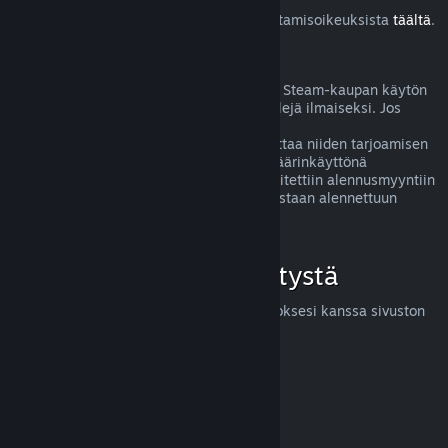
Lue lisää Steam-asiakkaiden EU:n peruuttamisoikeuksista
täältä
.
Väärinkäyttö
Hyvitysten ideana on poistaa mahdolliset Steam-kaupan käytön
riskit. Hyvitykset eivät ole tapa pelata pelejä ilmaiseksi. Jos
näyttää siltä, että asiakas väärinkäyttää
hyvitysjärjestelmäämme, saatamme lopettaa niiden tarjoamisen
kyseiselle henkilölle. Huom! Emme koe väärinkäyttönä
hyvityksen pyytämistä tuotteesta, joka laitettiin alennusmyyntiin
juuri ostettuasi sen ja ostat sen heti uudestaan alennettuun
hintaan.
Miten voit pyytää hyvitystä
Voit pyytää hyvitystä tai apua Steam-ostoksesi kanssa sivuston
help.steampowered.com
kautta.
Päivitetty viimeksi 23. huhtikuuta 2024
© Valve Corporation. Kaikki oikeudet pidätetään. Kaikki