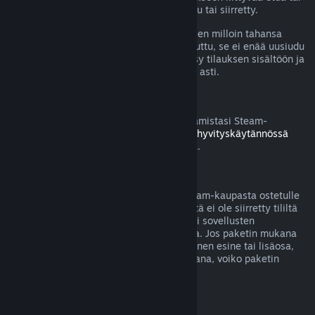
alennusta on käytetty, kulutettu, muokattu tai siirretty.
Huomaa, että voit perua aktiivisen tilauksen milloin tahansa
menemällä
tilitietoihisi
. Kun tilaus on peruttu, se ei enää uusiudu
automaattisesti, mutta sinulla säilyy pääsy tilauksen sisältöön ja
etuihin nykyisen laskutuskauden loppuun asti.
Steam-laitteisto
Voit pyytää hyvitystä Steamin kautta ostamistasi Steam-
laitteistosta ja lisävarusteista
Laitteiston hyvityskäytännössä
mainitun aikarajan ja prosessin puitteissa.
Pakettiostosten hyvitykset
Saat täyden hyvityksen mille tahansa Steam-kaupasta ostetulle
paketille, kunhan mitään paketin sisällöstä ei ole siirretty tililtä
toiselle tai jos paketissa olevien pelien tai sovellusten
yhteenlaskettu käyttöaika on alle 2 tuntia. Jos paketin mukana
tulee hyvitykseen kelpaamaton pelinsisäinen esine tai lisäosa,
Steam kertoo sinulle ostotapahtuman aikana, voiko paketin
hyvittää.
Steamin ulkopuolella tehdyt ostokset