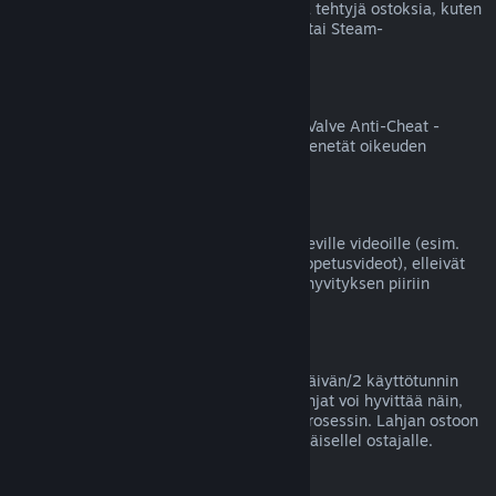
Valve ei voi hyvittää Steamin ulkopuolella tehtyjä ostoksia, kuten
jälleenmyyjältä ostettuja tuotetunnuksia tai Steam-
lompakkokortteja.
VAC-kiellot
Jos tililläsi on jollekin pelille VAC-kielto (Valve Anti-Cheat -
huijauksenestojärjestelmän asettama), menetät oikeuden
hyvittää kyseisen pelin ostoksen.
Videot
Emme voi tarjota hyvityksiä Steamissä oleville videoille (esim.
elokuvat, lyhytelokuvat, sarjat, jaksot ja opetusvideot), elleivät
ne sisälly samaan pakettiin jonkin muun hyvityksen piiriin
kuuluvan sisällön kanssa.
Lahjahyvitykset
Lunastamattomat lahjat voi hyvittää 14 päivän/2 käyttötunnin
yleisellä periaatteellamme. Lunastetut lahjat voi hyvittää näin,
jos lahjan vastaanottaja aloittaa hyvitysprosessin. Lahjan ostoon
käytetyt varat palautetaan lahjan alkuperäisellel ostajalle.
EU:n peruuttamisoikeus