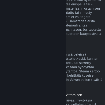
päivän sisällä ostoksesta, jos siihen liittyvää emopeliä tai -
sovellusta on pelattu alle kaksi tuntia lisämateriaalin ostamisen
jälkeen, eikä lisäosaa ei ole käytetty, muutettu tai siirretty
toiselle tilille. Huomaa kuitenkin, että Steam ei voi tarjota
hyvitystä joistakin kolmansien osapuolten lisämateriaaleista.
Näin voi olla esimerkiksi silloin, jos lisämateriaali antaa
pelattavalle hahmolle pysyvästi korkeamman tason. Jos tuotetta
ei voida hyvittää, tästä kerrotaan selvästi tuotteen kauppasivulla
ennen ostoksen tekemistä.
Pelinsisäisten ostosten hyvitykset
Steam tarjoaa hyvityksen Valven kehittämissä peleissä
tapahtuvista ostoksista 48 tunnin sisällä ostohetkestä, kunhan
pelinsisäistä esinettä ei ole käytetty, muutettu tai siirretty
toiselle tilille. Muut kehittäjät voivat halutessaan hyödyntää
samaa pelinsisäisten esineiden hyvityskäytäntöä. Steam kertoo
pelinsisäistä esinettä ostettaessa, salliiko kehittäjä kyseisen
esineen hyvittämisen. Muutoin muiden kuin Valven pelien sisäisiä
ostoksia ei hyvitetä Steamissä.
Ennen julkaisupäivää ostettujen pelien hyvittäminen
Kun ostat pelin Steamistä ennen julkaisupäivää, hyvityksiä
koskevaa kahden tunnin peliaikarajoitusta sovelletaan (paitsi