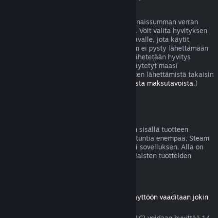
joissa peli on viallinen.
Sinulle lähetetään hyvitys ostoksesi kokonaissumman verran
viikon sisällä hyvityksen hyväksymisestä. Voit valita hyvityksen
joko Steam-lompakkoosi tai sille maksutavalle, jota käytit
ostoksen tekoon. Jos jostain syystä Steam ei pysty lähettämään
hyvitystä alkuperäiselle maksutavallesi lähetetään hyvitys
Steam-lompakkoosi. (Jotkut Steamissä käytetyt maasi
maksutavat eivät välttämättä tue hyvitysten lähettämistä takaisin
alkuperäiselle maksutavalle.
Lue täältä lista maksutavoista
.)
Hyvityskelpoisuus
Jos lähetät hyvityspyynnön kahden viikon sisällä tuotteen
ostamisesta eikä peliä olla pelattu kahta tuntia enempää, Steam
hyvittää Steam-kaupasta ostetun pelin tai sovelluksen. Alla on
tietoja siitä, miten hyvitykset toimivat erilaisten tuotteiden
kohdalla.
Ladattavien lisäosien hyvitykset
(Steam-kaupasta ostettu sisältö, jonka käyttöön vaaditaan jokin
peli tai sovellus, "DLC")
Steam-kaupasta ostettu lisämateriaali (DLC) voidaan hyvittää 14