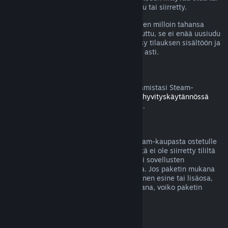
alennusta on käytetty, kulutettu, muokattu tai siirretty.
Huomaa, että voit perua aktiivisen tilauksen milloin tahansa
menemällä
tilitietoihisi
. Kun tilaus on peruttu, se ei enää uusiudu
automaattisesti, mutta sinulla säilyy pääsy tilauksen sisältöön ja
etuihin nykyisen laskutuskauden loppuun asti.
Steam-laitteisto
Voit pyytää hyvitystä Steamin kautta ostamistasi Steam-
laitteistosta ja lisävarusteista
Laitteiston hyvityskäytännössä
mainitun aikarajan ja prosessin puitteissa.
Pakettiostosten hyvitykset
Saat täyden hyvityksen mille tahansa Steam-kaupasta ostetulle
paketille, kunhan mitään paketin sisällöstä ei ole siirretty tililtä
toiselle tai jos paketissa olevien pelien tai sovellusten
yhteenlaskettu käyttöaika on alle 2 tuntia. Jos paketin mukana
tulee hyvitykseen kelpaamaton pelinsisäinen esine tai lisäosa,
Steam kertoo sinulle ostotapahtuman aikana, voiko paketin
hyvittää.
Steamin ulkopuolella tehdyt ostokset