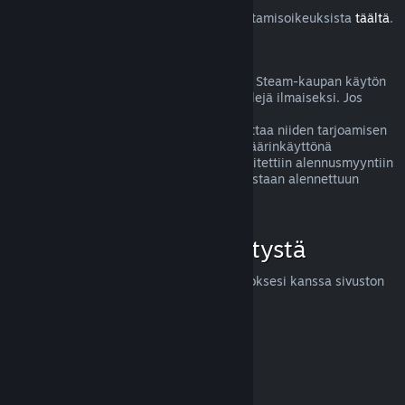
Lue lisää Steam-asiakkaiden EU:n peruuttamisoikeuksista
täältä
.
Väärinkäyttö
Hyvitysten ideana on poistaa mahdolliset Steam-kaupan käytön
riskit. Hyvitykset eivät ole tapa pelata pelejä ilmaiseksi. Jos
näyttää siltä, että asiakas väärinkäyttää
hyvitysjärjestelmäämme, saatamme lopettaa niiden tarjoamisen
kyseiselle henkilölle. Huom! Emme koe väärinkäyttönä
hyvityksen pyytämistä tuotteesta, joka laitettiin alennusmyyntiin
juuri ostettuasi sen ja ostat sen heti uudestaan alennettuun
hintaan.
Miten voit pyytää hyvitystä
Voit pyytää hyvitystä tai apua Steam-ostoksesi kanssa sivuston
help.steampowered.com
kautta.
Päivitetty viimeksi 23. huhtikuuta 2024
© Valve Corporation. Kaikki oikeudet pidätetään. Kaikki