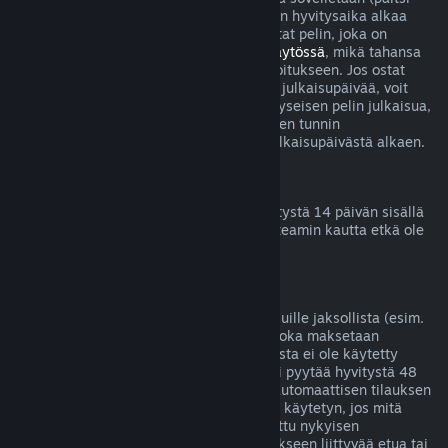
betatestien tapauksessa), mutta 14 päivän hyvitysaika alkaa
vasta julkaisupäivänä. Jos esimerkiksi ostat pelin, joka on
saatavilla
Early Accessissä
tai
Ennakkokäytössä
, mikä tahansa
peliaika lasketaan kahden tunnin aikarajoitukseen. Jos ostat
ennakkoon pelin, jota ei voi pelata ennen julkaisupäivää, voit
pyytää hyvitystä milloin tahansa ennen kyseisen pelin julkaisua,
ja tavallinen 14 päivän hyvitysjakso kahden tunnin
peliaikarajoituksella on voimassa pelin julkaisupäivästä alkaen.
Steam-lompakon hyvitykset
Voit pyytää Steam-lompakkovarojen hyvitystä 14 päivän sisällä
niiden lisäämisestä, jos varat on lisätty Steamin kautta etkä ole
vielä käyttänyt lisäämiäsi varoja.
Jatkuvat tilaukset
Steam tarjoaa joillekin sisällöille ja palveluille jaksollista (esim.
kuukausittaista tai vuosittaista) pääsyä, joka maksetaan
toistuvilla suorituksilla. Jos jatkuvaa tilausta ei ole käytetty
nykyisen laskutuskauden aikana, siitä voi pyytää hyvitystä 48
tunnin sisällä alkuperäisestä ostosta tai automaattisen tilauksen
uusinnan alkamisesta. Sisältöä katsotaan käytetyn, jos mitä
tahansa tilaukseen liittyvää peliä on pelattu nykyisen
laskutuskauden aikana tai jos jotain tilaukseen liittyvää etua tai