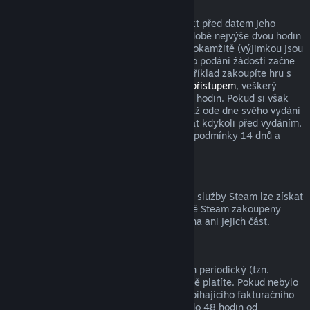
Tituly zakoupené před datem vydání
Když si ve službě Steam zakoupíte produkt před datem jeho
vydání, podmínka pro vrácení peněz v podobě nejvýše dvou hodin
strávených v tomto produktu začne platit okamžitě (výjimkou jsou
beta testování), zatímco 14denní lhůta pro podání žádosti začne
běžet až od data vydání. Když si tedy například zakoupíte hru s
předběžným přístupem
nebo s
prioritním přístupem
, veškerý
odehraný čas bude počítán do limitu dvou hodin. Pokud si však
předobjednáte hru, která bude dostupná až ode dne svého vydání
(ne dříve), můžete o vrácení peněz zažádat kdykoli před vydáním,
přičemž s vydáním začnou platit klasické podmínky 14 dnů a
dvou odehraných hodin.
Prostředky peněženky služby Steam
Peníze utracené za prostředky peněženky služby Steam lze získat
zpět, pokud byly tyto prostředky ve službě Steam zakoupeny
nejdéle před čtrnácti dny a nebyla utracena ani jejich část.
Periodická předplatná
K některému obsahu a službám je nabízen periodický (tzn.
měsíční, roční) přístup, za který opakovaně platíte. Pokud nebylo
periodické předplatné použito během probíhajícího fakturačního
období, můžete o vrácení peněz zažádat do 48 hodin od