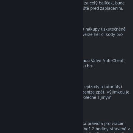
zpět, a tím pádem nelze získat peníze ani za celý balíček, bude
zákazník na tuto skutečnost upozorněn ještě před zaplacením.
Nákupy uskutečněné mimo službu Steam
Společnost Valve nemůže vracet peníze za nákupy uskutečněné
mimo službu Steam (například krabicové verze her či kódy pro
peněženku služby Steam).
Ban ochrany VAC
Pokud je uživatel ve hře zabanován ochranou Valve Anti-Cheat,
přichází o právo na vrácení peněz za danou hru.
Videa
Za videa (tedy filmy, krátké filmy, seriály, epizody a tutoriály)
zakoupená ve službě Steam nelze získat peníze zpět. Výjimkou je
případ, kdy bylo video součástí balíčku společně s jiným
obsahem, za který lze získat peníze zpět.
Dárky
Na neaktivované dárky se vztahují klasická pravidla pro vrácení
peněz (tedy 14 dnů od zakoupení a méně než 2 hodiny strávené v