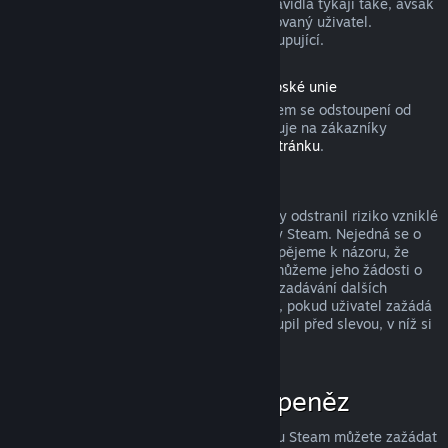
produktu). Aktivovaných dárků se tato pravidla týkají také, avšak
žádost o vrácení peněz musí zadat obdarovaný uživatel.
Prostředky použité k nákupu získá zpět kupující.
Odstoupení od smlouvy podle práva Evropské unie
Pokud se chcete dozvědět, jakým způsobem se odstoupení od
smlouvy podle práva Evropské unie vztahuje na zákazníky
obchodu služby Steam, přejděte na
tuto stránku
.
Zneužití a jeho potrestání
Systém vracení peněz byl navržen tak, aby odstranil riziko vzniklé
při nakupování produktů v obchodě služby Steam. Nejedná se o
způsob, jak získat hry zdarma! Pokud dospějeme k názoru, že
některý uživatel tento systém zneužívá, můžeme jeho žádosti o
vrácení peněz zamítnout a znemožnit mu zadávání dalších
žádostí. Za zneužití nepovažujeme případ, pokud uživatel zažádá
o vrácení peněz za produkt, který si zakoupil před slevou, v níž si
ten stejný produkt koupí za nižší cenu.
Jak zažádat o vrácení peněz
O vrácení peněz či jinou pomoc se službou Steam můžete zažádat