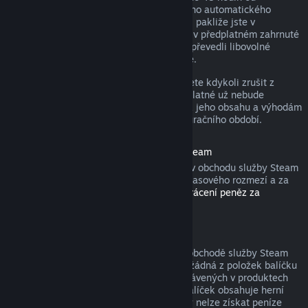
zakoupení nebo do 48 hodin od libovolného automatického
obnovení. Obsah je považován za použitý, pakliže jste v
probíhajícím fakturačním období hráli hry v předplatném zahrnuté
nebo jste využili, spotřebovali, upravili či převedli libovolné
výhody nebo slevy s předplatným spojené.
Nezapomeňte, že aktivní předplatné můžete kdykoli zrušit z
detailů svého účtu
. Tím zajistíte, že předplatné už nebude
automaticky obnoveno, nicméně přístup k jeho obsahu a výhodám
Vám zůstane do konce probíhajícího fakturačního období.
Hardware zakoupený v obchodu služby Steam
U hardwaru a příslušenství zakoupeného v obchodu služby Steam
můžete zažádat o vrácení peněz v rámci časového rozmezí a za
pomoci kroků popsaných v
Podmínkách vrácení peněz za
hardware
.
Balíčky
Peníze utracené za balíček zakoupený v obchodě služby Steam
lze získat zpět v plné výši, pokud nebyla žádná z položek balíčku
převedena na jiný účet a součet hodin strávených v produktech
balíčku nepřesahuje dvě hodiny. Pokud balíček obsahuje herní
položku nebo stáhnutelný obsah, za který nelze získat peníze