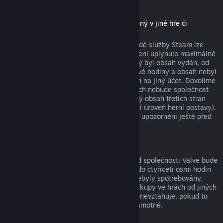
Stáhnutelný obsah
(produkt z obchodu služby Steam použitelný v jiné hře či
softwaru, tzv. „DLC“)
Za stáhnutelný obsah zakoupený v obchodě služby Steam lze
získat peníze zpět, pokud od jeho zakoupení uplynulo maximálně
čtrnáct dní, uživatel měl produkt, pro který byl obsah vydán, od
zakoupení obsahu spuštěný maximálně dvě hodiny a obsah nebyl
nijak spotřebován, změněn nebo převeden na jiný účet. Dovolíme
si upozornit na fakt, že v určitých případech nebude společnost
Valve schopna vrátit peníze za stáhnutelný obsah třetích stran
(například pokud obsah nenávratně navýší úroveň herní postavy).
Na tyto výjimky budou uživatelé výslovně upozorněni ještě před
uskutečněním nákupu.
Nákupy ve hrách
Vrácení peněz za jakýkoli nákup ve hře od společnosti Valve bude
poskytnuto, pokud byla žádost odeslána do čtyřiceti osmi hodin
od provedení nákupu a položky nákupu nebyly spotřebovány,
změněny či převedeny na jiný účet. Na nákupy ve hrách od jiných
společností než od Valve se tato možnost nevztahuje, pokud to
není vysloveně uvedeno při nákupu hry samotné.