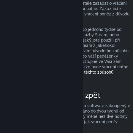
peněz, avšak i když je nesplníte, můžete stále zažádat o vrácení
peněz a my Vaši žádost zkontrolujeme manuálně. Zákazníci z
některých zemí mohou mít navíc práva na vrácení peněz z důvodu
nefunkčnosti hry.
Peníze Vám budou v plné výši navráceny do jednoho týdne od
schválení, a to buďto do Vaší peněženky služby Steam, nebo
prostřednictvím stejného způsobu platby, jaký jste použili při
nákupu produktu. Pokud nebude služba Steam z jakéhokoli
důvodu schopna vrátit peníze prostřednictvím původního způsobu
platby, budou peníze v plné výši vráceny do Vaší peněženky
služby Steam. (Některé způsoby platby dostupné ve Vaší zemi
totiž nemusí podporovat vracení peněz, takže bude vrácení nutné
provést do peněženky.
Kompletní seznam těchto způsobů
naleznete zde
.)
Za co lze získat peníze zpět
Služba Steam nabízí vrácení peněz za hry a software zakoupený v
obchodě Steam, pokud je o vrácení zažádáno do dvou týdnů od
zakoupení a uživatel měl produkt spuštěný méně než dvě hodiny.
Níže si můžete přečíst kompletní přehled, jak vracení peněz
funguje u ostatních typů nákupů.