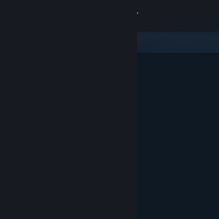
로그인
상점
커뮤니티
정보
지원
언어 변경
Steam 모바일 앱 다운로드
PC 웹사이트 보기