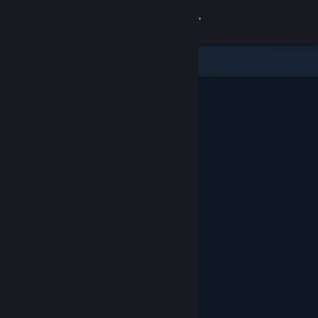
Login
Toko
Komunitas
Tentang
Bantuan
Ubah bahasa
Dapatkan Aplikasi Seluler Steam
Lihat situs web desktop