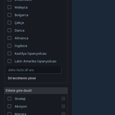
Malayca
Bulgarca
Çekçe
Danca
Almanca
İngilizce
Kastilya İspanyolcası
Latin Amerika İspanyolcası
Dil tercihlerini yönet
Etikete göre daralt
© Valve Corporation. Tüm hakları saklıdır. Tüm ticari
Strateji
markalar, ABD ve diğer ülkelerde ilgili sahiplerinin
mülkiyetindedir.
Gizlilik Politikası
|
Yasal Bilgi
|
Erişilebilirlik
|
Steam Abonelik Sözleşmesi
|
İadeler
|
Aksiyon
Çerezler
Macera