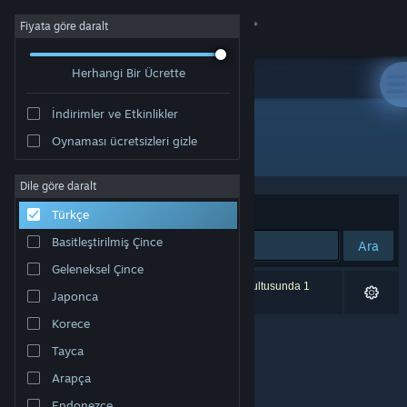
Giriş yap
Fiyata göre daralt
Herhangi Bir Ücrette
Mağaza
İndirimler ve Etkinlikler
Topluluk
Oynaması ücretsizleri gizle
Geliştirici: Quantum Soup Studios
Hakkında
Dile göre daralt
Sırala
Uygunluk
Türkçe
Destek
Basitleştirilmiş Çince
Ara
Geleneksel Çince
Dili değiştir
0 sonuç aramanızla eşleşiyor. Tercihleriniz doğrultusunda 1
Japonca
ürün dâhil edilmedi.
Steam mobil uygulamasını yükle
Korece
Tayca
Masaüstü internet sitesini görüntüle
Arapça
Endonezce