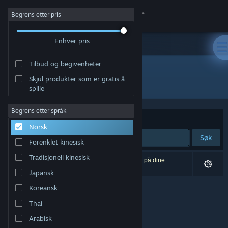
Logg inn
Begrens etter pris
Enhver pris
Butikk
Tilbud og begivenheter
Samfunn
Skjul produkter som er gratis å
Utvikler: Quantum Soup Studios
spille
Om
Begrens etter språk
Sorter etter
Relevans
Norsk
Kundestøtte
Søk
Forenklet kinesisk
Bytt språk
Tradisjonell kinesisk
0 treff på søket. 1 produkt er blitt utelukket basert på dine
innstillinger.
Japansk
Skaff deg Steam-appen på mobil
Koreansk
Vis skrivebordsversjon
Thai
Arabisk