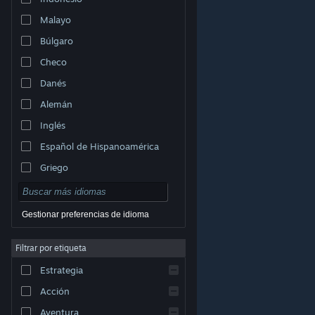
Malayo
Búlgaro
Checo
Danés
Alemán
Inglés
Español de Hispanoamérica
Griego
Gestionar preferencias de idioma
Filtrar por etiqueta
© Valve Corporation. Todos los derechos reservados.
Todas las marcas registradas pertenecen a sus
Estrategia
respectivos dueños en EE. UU. y otros países.
Política
de Privacidad
|
Información legal
|
Accesibilidad
|
Acuerdo de Suscriptor a Steam
|
Reembolsos
|
Acción
Cookies
Aventura