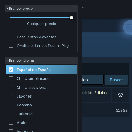
Iniciar sesión
Filtrar por precio
Cualquier precio
Tienda
Descuentos y eventos
Comunidad
Ocultar artículos Free to Play
Editor: iRacing
Acerca de
Filtrar por idioma
Ordenar por
Relevancia
Español de España
Soporte
Chino simplificado
Buscar
Chino tradicional
Cambiar idioma
1 resultado coincide con la búsqueda. Se han excluido 2 títulos
Japonés
basándose en tus preferencias.
Descargar Steam Mobile
Coreano
ExoCross
$19.99
Tailandés
Ver versión clásica
Árabe
Indonesio