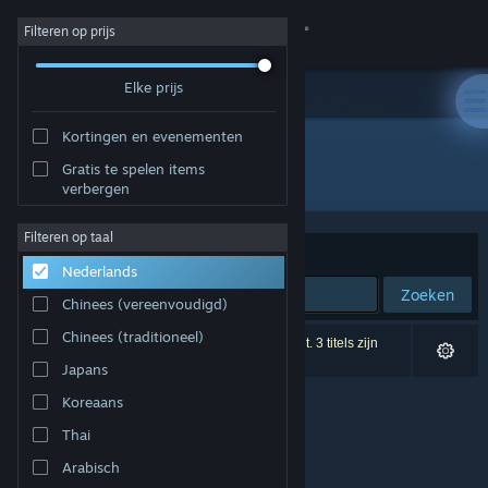
Inloggen
Filteren op prijs
Elke prijs
Winkel
Kortingen en evenementen
Community
Gratis te spelen items
Uitgever: iRacing
verbergen
Over
Filteren op taal
Sorteren op
Relevantie
Nederlands
Ondersteuning
Zoeken
Chinees (vereenvoudigd)
Taal wijzigen
Chinees (traditioneel)
0 resultaten komen overeen met je zoekopdracht. 3 titels zijn
uitgesloten op basis van je voorkeuren.
Japans
Download de mobiele Steam-app
Koreaans
Desktopwebsite weergeven
Thai
Arabisch