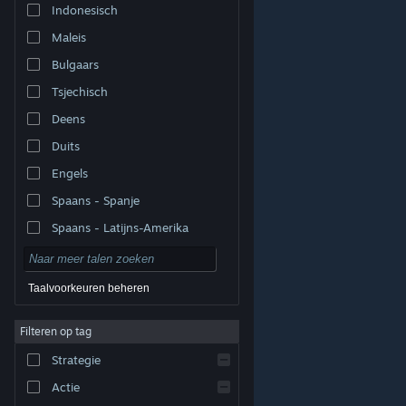
Indonesisch
Maleis
Bulgaars
Tsjechisch
Deens
Duits
Engels
Spaans - Spanje
Spaans - Latijns-Amerika
Taalvoorkeuren beheren
Filteren op tag
© Valve Corporation. Alle rechten voorbehouden. Alle
handelsmerken zijn eigendom van hun respectieve
eigenaren in de Verenigde Staten en andere landen.
Strategie
Privacybeleid
|
Juridische informatie
|
Toegankelijkheid
|
Steam Subscriber Agreement
|
Terugbetalingen
|
Cookies
Actie