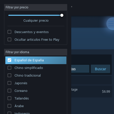
Iniciar sesión
Filtrar por precio
Cualquier precio
Tienda
Descuentos y eventos
Comunidad
Ocultar artículos Free to Play
Editor: Euclid Games
Acerca de
Filtrar por idioma
Ordenar por
Relevancia
Español de España
Soporte
Chino simplificado
Buscar
Chino tradicional
Cambiar idioma
1 resultado coincide con la búsqueda.
Japonés
Descargar Steam Mobile
The Backrooms: Found Footage
Coreano
$6.99
Tailandés
Ver versión clásica
Árabe
Indonesio