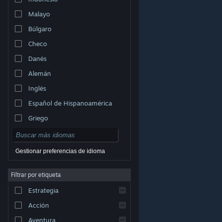
Malayo
Búlgaro
Checo
Danés
Alemán
Inglés
Español de Hispanoamérica
Griego
Gestionar preferencias de idioma
Filtrar por etiqueta
© Valve Corporation. Todos los derechos reservados.
Todas las marcas registradas pertenecen a sus
Estrategia
respectivos dueños en EE. UU. y otros países.
Política
de Privacidad
|
Información legal
|
Accesibilidad
|
Acuerdo de Suscriptor a Steam
|
Reembolsos
|
Acción
Cookies
Aventura