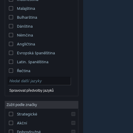
Malajština
Bulharština
Dánština
Němčina
Angličtina
Evropská španělština
Latin. španělština
Řečtina
Spravovat předvolby jazyků
Zúžit podle značky
© Valve Corporation. Všechna práva vyhrazena.
Všechny ochranné známky jsou vlastnictvím
Strategické
příslušných subjektů v USA a dalších zemích.
Zásady
ochrany soukromí
|
Právní poučení
|
Přístupnost
|
Smlouva o užívání služby Steam
|
Vrácení peněz
|
Akční
Cookies
Dobrodružné