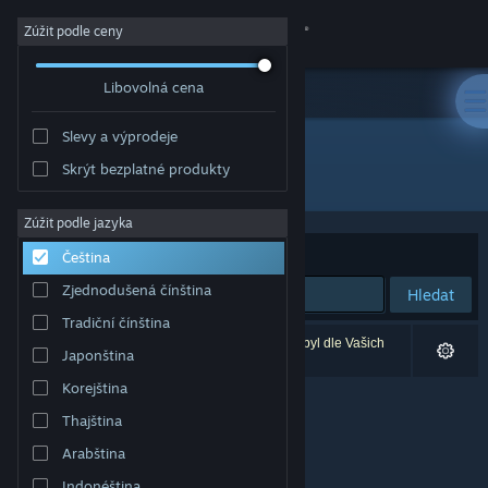
Přihlásit se
Zúžit podle ceny
Libovolná cena
Obchod
Slevy a výprodeje
Komunita
Skrýt bezplatné produkty
Vydavatel: Euclid Games
Informace
Zúžit podle jazyka
Seřadit podle
Relevance
Čeština
Podpora
Zjednodušená čínština
Hledat
Tradiční čínština
Změnit jazyk
Vašemu zadání odpovídá 0 výsledků. 1 produkt byl dle Vašich
Japonština
předvoleb vyloučen z výsledků vyhledávání.
Mobilní aplikace služby Steam
Korejština
Thajština
Desktopová verze stránky
Arabština
Indonéština