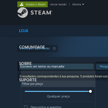
Instalar o Steam
iniciar sessão
|
Idioma
LOJA
COMUNIDADE
Developer: Epic Works
SOBRE
Pesqu
0 resultados correspondentes à tua pesquisa. 5 produtos foram exc
SUPORTE
Filtrar por preço
Qualquer preço
Descontos e eventos