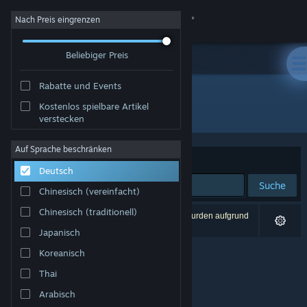
Anmelden
Nach Preis eingrenzen
Beliebiger Preis
Shop
Rabatte und Events
Community
Kostenlos spielbare Artikel
Entwickler: Epic Works
verstecken
Info
Auf Sprache beschränken
Sortieren nach
Relevanz
Deutsch
Support
Suche
Chinesisch (vereinfacht)
Sprache ändern
Chinesisch (traditionell)
0 Ergebnisse entsprechen Ihrer Suche. 5 Titel wurden aufgrund
Ihrer Einstellungen ausgeschlossen.
Japanisch
Steam-Mobile-App herunterladen
Koreanisch
Desktopversion anzeigen
Thai
Arabisch