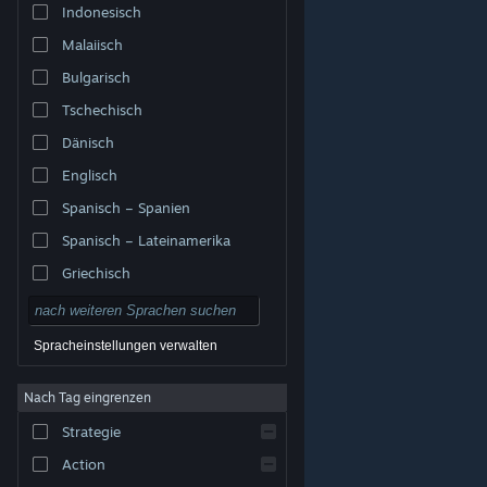
Indonesisch
Malaiisch
Bulgarisch
Tschechisch
Dänisch
Englisch
Spanisch – Spanien
Spanisch – Lateinamerika
Griechisch
Spracheinstellungen verwalten
Nach Tag eingrenzen
© Valve Corporation. Alle Rechte vorbehalten. Alle
Marken sind Eigentum ihrer jeweiligen Besitzer in den
Strategie
USA und anderen Ländern.
Datenschutzrichtlinien
|
Rechtliches
|
Barrierefreiheit
|
Steam-
Nutzungsvertrag
|
Rückerstattungen
|
Cookies
Action