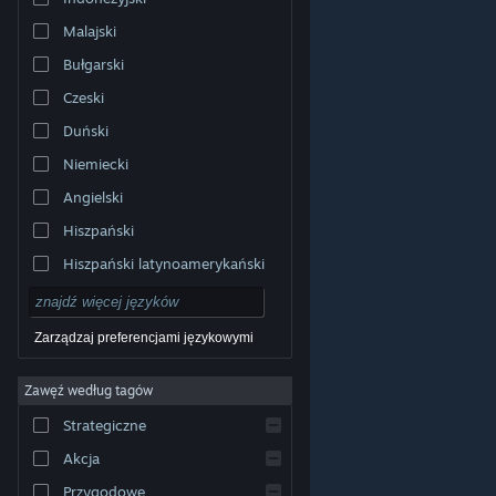
Malajski
Bułgarski
Czeski
Duński
Niemiecki
Angielski
Hiszpański
Hiszpański latynoamerykański
Zarządzaj preferencjami językowymi
Zawęź według tagów
© Valve Corporation. Wszelkie prawa zastrzeżone.
Wszystkie znaki handlowe są własnością ich prawnych
Strategiczne
właścicieli w Stanach Zjednoczonych i innych krajach.
Polityka prywatności
|
Informacje prawne
|
Ułatwienia
dostępu
|
Umowa użytkownika Steam
|
Zwrot
Akcja
pieniędzy
|
Ciasteczka
Przygodowe