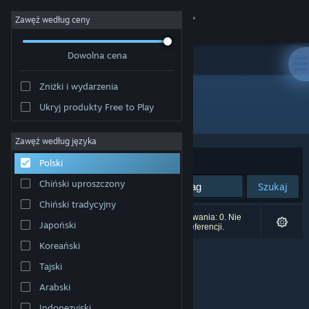
Zaloguj się
Zawęź według ceny
Dowolna cena
Sklep
Zniżki i wydarzenia
Społeczność
Ukryj produkty Free to Play
Wydawca: Scary Robot
Informacje
Zawęź według języka
Sortuj według:
Trafność
Polski
Wsparcie
Chiński uproszczony
Szukaj
Chiński tradycyjny
Zmień język
Liczba wyników pasujących do twojego wyszukiwania: 0. Nie
Japoński
uwzględniono 2 tytułów na podstawie twoich preferencji.
Pobierz aplikację mobilną Steam
Koreański
Tajski
Wersja przeglądarkowa
Arabski
Indonezyjski