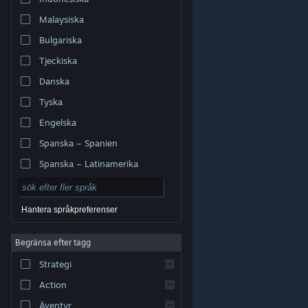
Malaysiska
Bulgariska
Tjeckiska
Danska
Tyska
Engelska
Spanska – Spanien
Spanska – Latinamerika
Hantera språkpreferenser
Begränsa efter tagg
© Valve Corporation. Alla rättigheter förbehållna. Alla
Strategi
varumärken tillhör respektive ägare i USA och andra
länder.
Integritetspolicy
|
Juridisk information
|
Tillgänglighet
|
Steams abonnentavtal
|
Action
Återbetalningar
|
Cookies
Äventyr