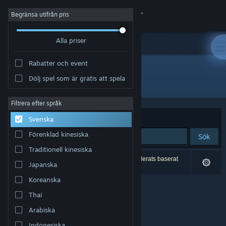
Logga in
Begränsa utifrån pris
Alla priser
Butik
Rabatter och event
Gemenskap
Dölj spel som är gratis att spela
Utgivare: Scary Robot
Om
Filtrera efter språk
Sortera efter
Relevans
Svenska
Support
Förenklad kinesiska
Sök
Traditionell kinesiska
Byt språk
0 träffar matchade din sökning. 2 titlar har exkluderats baserat
Japanska
på dina preferenser.
Skaffa Steams mobilapp
Koreanska
Thai
Se skrivbordswebbplats
Arabiska
Indonesiska