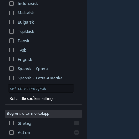
Indonesisk
Malayisk
Bulgarsk
Tsjekkisk
Dansk
Tysk
Engelsk
Spansk – Spania
Spansk – Latin-Amerika
Behandle språkinnstillinger
Begrens etter merkelapp
© Valve Corporation. Alle rettigheter reservert. Alle
varemerker tilhører sine respektive eiere i USA og andre
Strategi
land.
Retningslinjer for personvern
|
Juridisk
|
Tilgjengelighet
|
Steams abonnementsavtale
|
Refusjoner
|
Informasjonskapsler
Action