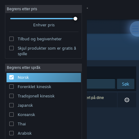
Logg inn
Begrens etter pris
Enhver pris
Butikk
Tilbud og begivenheter
Samfunn
Skjul produkter som er gratis å
Utgiver: Google Inc.
spille
Om
Begrens etter språk
Sorter etter
Relevans
Norsk
Kundestøtte
Søk
Forenklet kinesisk
Bytt språk
Tradisjonell kinesisk
0 treff på søket. 9 produkter er blitt utelukket basert på dine
innstillinger.
Japansk
Skaff deg Steam-appen på mobil
Koreansk
Vis skrivebordsversjon
Thai
Arabisk