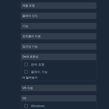
제품 유형
MMO
인디
플레이 모드
앞서 해보기
기능
캐주얼
시뮬레이션
컨트롤러 지원
레이싱
접근성 기능
스포츠
Deck 호환성
동영상 제작
완벽 호환
사진 편집
플레이 가능
더 알아보기
VR 지원
OS
Windows