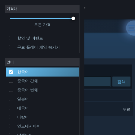
로그인
가격대
모든 가격
상점
할인 및 이벤트
커뮤니티
무료 플레이 게임 숨기기
배급사: ENGAGE XR Ltd.
정보
언어
정렬 기준
연관성
한국어
지원
중국어 간체
검색
중국어 번체
언어 변경
검색 결과가 1개 있습니다.
일본어
Steam 모바일 앱 다운로드
ENGAGE
태국어
무료
VR 지원
아랍어
PC 웹사이트 보기
인도네시아어
말레이어