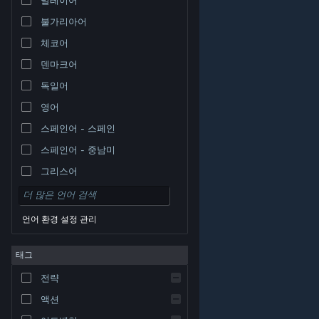
불가리아어
체코어
덴마크어
독일어
영어
스페인어 - 스페인
스페인어 - 중남미
그리스어
언어 환경 설정 관리
태그
© Valve Corporation. 모든 권리 보유. 모든 상표는 미국
전략
및 기타 국가에서 각각 해당 소유자의 재산입니다.
개인정
보 처리방침
|
법적 고지
|
접근성
|
Steam 이용 약관
|
환불
|
쿠키
액션