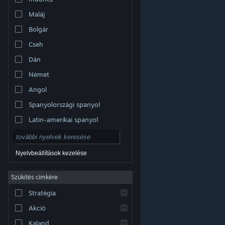
Maláj
Bolgár
Cseh
Dán
Német
Angol
Spanyolországi spanyol
Latin-amerikai spanyol
Nyelvbeállítások kezelése
Szűkítés címkére
© Valve Corporation. Minden jog fenntartva. A
Stratégia
védjegyek jogos tulajdonosaiké az Egyesült
Államokban és más országokban.
Adatvédelmi
szabályzat
|
Jogi információk
|
Hozzáférhetőség
|
Akció
Steam előfizetői szerződés
|
Visszatérítések
|
Sütik
Kaland