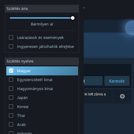
Bejelentkezés
Szűkítés árra
Bármilyen ár
Áruház
Leárazások és események
Közösség
Ingyenesen játszhatók elrejtése
Kiadó: ENGAGE XR Ltd.
Névjegy
Szűkítés nyelvre
Rendezés
Relevancia
Magyar
Támogatás
Egyszerűsített kínai
Keresés
Hagyományos kínai
Nyelvváltás
0 eredmény felel meg a keresésednek. 1 termék ki lett zárva a
Japán
beállításaid alapján.
A Steam mobilalkalmazás beszerzése
Koreai
Thai
Asztali weboldalra váltás
Arab
Indonéz