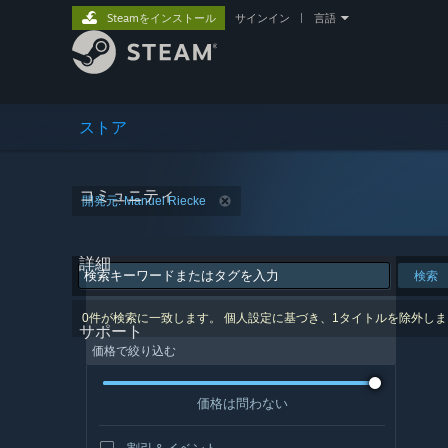
Steamをインストール
サインイン
|
言語
ストア
コミュニティ
開発元: Manuel Riecke
詳細
検索
0件が検索に一致します。 個人設定に基づき、1タイトルを除外し
サポート
価格で絞り込む
価格は問わない
割引＆イベント