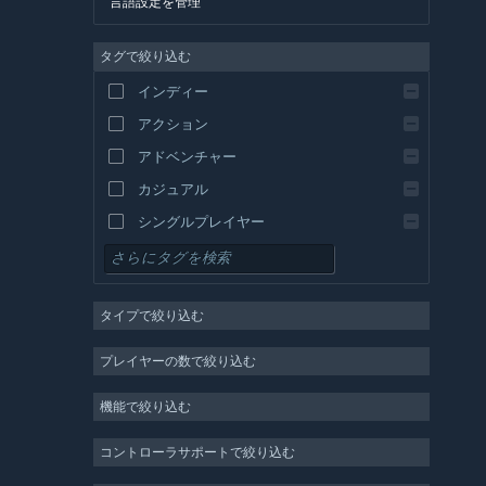
言語設定を管理
英語
タグで絞り込む
スペイン語 - スペイン
スペイン語－ラテンアメリカ
インディー
ギリシャ語
アクション
アドベンチャー
カジュアル
シングルプレイヤー
シミュレーション
RPG
タイプで絞り込む
ストラテジー
2D
プレイヤーの数で絞り込む
早期アクセス
機能で絞り込む
3D
無料プレイ
コントローラサポートで絞り込む
雰囲気