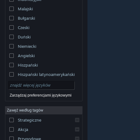
Malajski
Bułgarski
Czeski
Duński
Niemiecki
Angielski
Hiszpański
Hiszpański latynoamerykański
Zarządzaj preferencjami językowymi
Zawęź według tagów
© Valve Corporation. Wszelkie prawa zastrzeżone.
Wszystkie znaki handlowe są własnością ich prawnych
Strategiczne
właścicieli w Stanach Zjednoczonych i innych krajach.
Polityka prywatności
|
Informacje prawne
|
Ułatwienia
dostępu
|
Umowa użytkownika Steam
|
Zwrot
Akcja
pieniędzy
|
Ciasteczka
Przygodowe