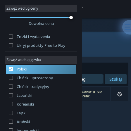
Zaloguj się
Zawęź według ceny
Dowolna cena
Sklep
Zniżki i wydarzenia
Społeczność
Ukryj produkty Free to Play
Producent: Manuel Riecke
Informacje
Zawęź według języka
Sortuj według:
Trafność
Polski
Wsparcie
Chiński uproszczony
Szukaj
Chiński tradycyjny
Zmień język
Liczba wyników pasujących do twojego wyszukiwania: 0. Nie
Japoński
uwzględniono 1 tytułu na podstawie twoich preferencji.
Pobierz aplikację mobilną Steam
Koreański
Tajski
Wersja przeglądarkowa
Arabski
Indonezyjski