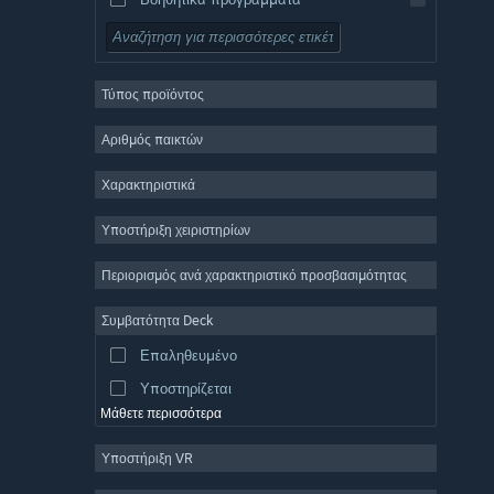
Δωρεάν για παίξιμο
Ρόλων
Τύπος προϊόντος
Μαζικό πολλών παικτών
Indie
Αριθμός παικτών
Πρόωρη πρόσβαση
Χαρακτηριστικά
Χαλαρό
Υποστήριξη χειριστηρίων
Προσομοίωση
Αγώνες ταχύτητας
Περιορισμός ανά χαρακτηριστικό προσβασιμότητας
Αθλήματα
Συμβατότητα Deck
Παραγωγή βίντεο
Επαληθευμένο
Επεξεργασία εικόνας
Υποστηρίζεται
Μάθετε περισσότερα
Υποστήριξη VR