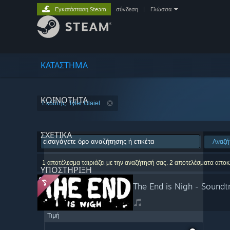
Εγκατάσταση Steam
σύνδεση
|
Γλώσσα
ΚΑΤΑΣΤΗΜΑ
ΚΟΙΝΟΤΗΤΑ
Εκδότης: Tyler Glaiel
ΣΧΕΤΙΚΆ
Αναζή
1 αποτέλεσμα ταιριάζει με την αναζήτησή σας. 2 αποτελέσματα απο
ΥΠΟΣΤΗΡΙΞΗ
The End is Nigh - Soundt
Τιμή