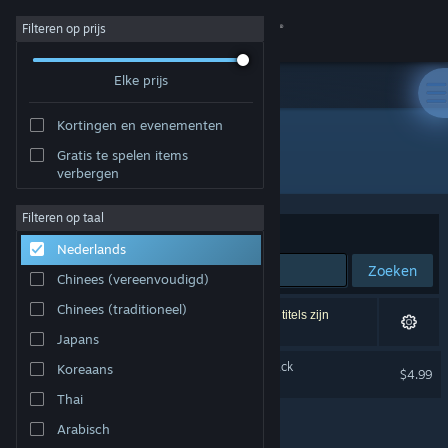
Inloggen
Filteren op prijs
Elke prijs
Winkel
Kortingen en evenementen
Community
Gratis te spelen items
Uitgever: Tyler Glaiel
verbergen
Over
Filteren op taal
Sorteren op
Relevantie
Nederlands
Ondersteuning
Zoeken
Chinees (vereenvoudigd)
Taal wijzigen
Chinees (traditioneel)
1 resultaat komt overeen met je zoekopdracht. 2 titels zijn
uitgesloten op basis van je voorkeuren.
Japans
Download de mobiele Steam-app
The End is Nigh - Soundtrack
Koreaans
$4.99
Desktopwebsite weergeven
Thai
Arabisch