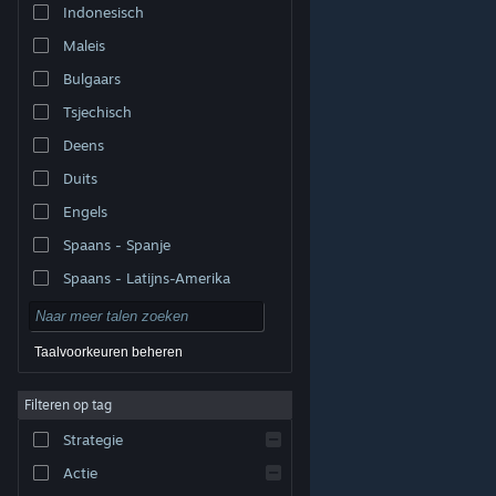
Indonesisch
Maleis
Bulgaars
Tsjechisch
Deens
Duits
Engels
Spaans - Spanje
Spaans - Latijns-Amerika
Taalvoorkeuren beheren
Filteren op tag
© Valve Corporation. Alle rechten voorbehouden. Alle
handelsmerken zijn eigendom van hun respectieve
eigenaren in de Verenigde Staten en andere landen.
Strategie
Privacybeleid
|
Juridische informatie
|
Toegankelijkheid
|
Steam Subscriber Agreement
|
Terugbetalingen
|
Cookies
Actie