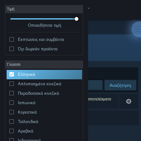
Σύνδεση
Τιμή
Οποιαδήποτε τιμή
Κατάστημα
Εκπτώσεις και συμβάντα
Κοινότητα
Όχι δωρεάν προϊόντα
Δημιουργός: Undertow Games
Σχετικά
Γλώσσα
Ταξινόμηση ανά
Συνάφεια
Ελληνικά
Υποστήριξη
Απλοποιημένα κινεζικά
Αναζήτηση
Παραδοσιακά κινεζικά
Αλλαγή γλώσσας
1 αποτέλεσμα ταιριάζει με την αναζήτησή σας. 6 αποτελέσματα
Ιαπωνικά
αποκλείστηκαν βάσει των προτιμήσεών σας.
Αποκτήστε την εφαρμογή Steam για κινητές συσκευές
Κορεατικά
Barotrauma - Soundtrack
Ταϊλανδικά
Προβολή ιστοσελίδας για υπολογιστές
Αραβικά
Ινδονησιακά