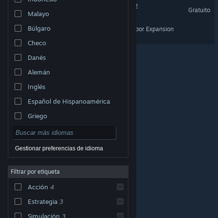
SCP: Containment Breach 2
Gratuito
Malayo
Búlgaro
Barotrauma - Home & Harbor Expansion
Checo
Danés
Alemán
Inglés
Español de Hispanoamérica
Griego
Gestionar preferencias de idioma
Filtrar por etiqueta
© Valve Corporation. Todos los derechos reservados.
Todas las marcas registradas pertenecen a sus
Acción
4
respectivos dueños en EE. UU. y otros países.
Política
de Privacidad
|
Información legal
|
Accesibilidad
|
Acuerdo de Suscriptor a Steam
|
Reembolsos
|
Estrategia
3
Cookies
Simulación
3