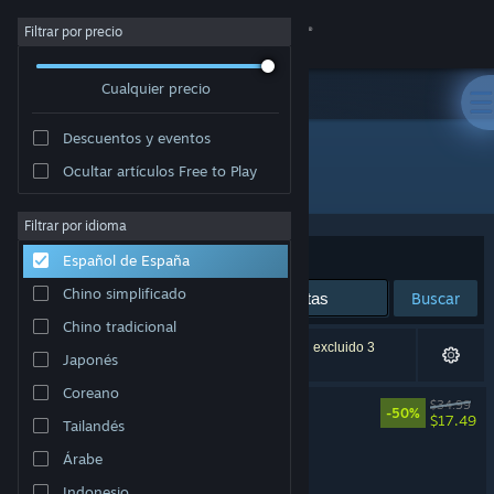
Iniciar sesión
Filtrar por precio
Cualquier precio
Tienda
Descuentos y eventos
Comunidad
Ocultar artículos Free to Play
Desarrollador: Undertow Games
Acerca de
Filtrar por idioma
Ordenar por
Relevancia
Español de España
Soporte
Chino simplificado
Buscar
Chino tradicional
Cambiar idioma
4 resultados coinciden con la búsqueda. Se han excluido 3
Japonés
títulos basándose en tus preferencias.
Descargar Steam Mobile
Coreano
Barotrauma
$34.99
-50%
$17.49
Tailandés
Ver versión clásica
Barotrauma - Soundtrack
Árabe
Indonesio