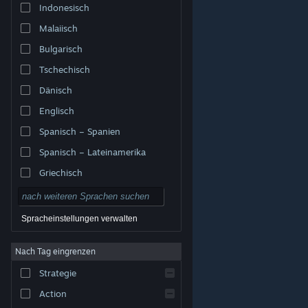
Indonesisch
Malaiisch
Bulgarisch
Tschechisch
Dänisch
Englisch
Spanisch – Spanien
Spanisch – Lateinamerika
Griechisch
Spracheinstellungen verwalten
Nach Tag eingrenzen
© Valve Corporation. Alle Rechte vorbehalten. Alle
Marken sind Eigentum ihrer jeweiligen Besitzer in den
Strategie
USA und anderen Ländern.
Datenschutzrichtlinien
|
Rechtliches
|
Barrierefreiheit
|
Steam-
Nutzungsvertrag
|
Rückerstattungen
|
Cookies
Action