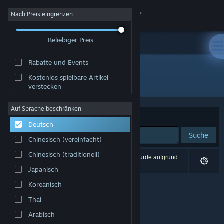
Anmelden
Nach Preis eingrenzen
Beliebiger Preis
Shop
Rabatte und Events
Community
Kostenlos spielbare Artikel
Publisher: Syrena Interactive
verstecken
Info
Auf Sprache beschränken
Sortieren nach
Relevanz
Deutsch
Support
Suche
Chinesisch (vereinfacht)
Sprache ändern
Chinesisch (traditionell)
0 Ergebnisse entsprechen Ihrer Suche. 1 Titel wurde aufgrund
Ihrer Einstellungen ausgeschlossen.
Japanisch
Steam-Mobile-App herunterladen
Koreanisch
Desktopversion anzeigen
Thai
Arabisch