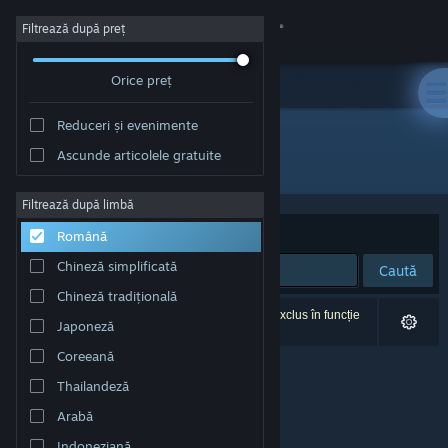
Conectează-te
Filtrează după preț
Orice preț
Magazin
Reduceri și evenimente
Comunitate
Ascunde articolele gratuite
Editor: Syrena Interactive
Despre
Filtrează după limbă
Sortează după
Relevanță
Română
Asistență
Chineză simplificată
Caută
Chineză tradițională
Schimbă limba
0 rezultate corespund căutării tale. 1 titlu a fost exclus în funcție
Japoneză
de preferințele tale.
Obține aplicația Steam pentru dispozitive mobile
Coreeană
Thailandeză
Vezi site în versiunea pentru desktop
Arabă
Indoneziană