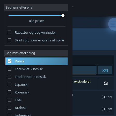
Log på
Begræns efter pris
alle priser
Butik
Rabatter og begivenheder
Fællesskab
Skjul spil, som er gratis at spille
Udgiver: Sporobole
Om
Begræns efter sprog
Sorter efter
Relevans
Dansk
Support
Forenklet kinesisk
Søg
Traditionelt kinesisk
Skift sprog
2 resultater matcher din søgning. 2 titler er blevet ekskluderet
Japansk
baseret på dine præferencer.
Hent Steam-mobilappen
Koreansk
Le corps-glitch (multitudes)
$15.99
Thai
Kun VR
Vis desktop-webside
Autofading_Se disparaître
Arabisk
$15.99
Kun VR
Indonesisk