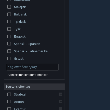
Malajisk
Bulgarsk
Tjekkisk
Tysk
Engelsk
Spansk – Spanien
Spansk – Latinamerika
Græsk
Administrer sprogpræferencer
Begræns efter tag
© Valve Corporation. Alle rettigheder forbeholdes. Alle
Strategi
varemærker tilhører deres respektive indehavere i USA
og andre lande.
Fortrolighedspolitik
|
Juridisk
|
Tilgængelighed
|
Steam-abonnentaftale
|
Action
Refunderinger
|
Cookies
Eventyr