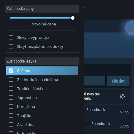
Přihlásit se
Zúžit podle ceny
Libovolná cena
Obchod
Slevy a výprodeje
Komunita
Skrýt bezplatné produkty
Vývojář: Whiskeybarrel Studios
Informace
Zúžit podle jazyka
Seřadit podle
Relevance
Čeština
Podpora
Zjednodušená čínština
Hledat
Tradiční čínština
Změnit jazyk
Vašemu zadání odpovídá 3 výsledků. 11 produktů bylo dle
Japonština
Vašich předvoleb vyloučeno z výsledků vyhledávání.
Mobilní aplikace služby Steam
Korejština
Swords and Sandals Official Soundtrack
$3.99
Thajština
Desktopová verze stránky
Swords and Sandals Immortals Soundtrack
Arabština
$2.99
Indonéština