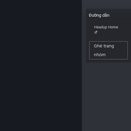
“German based video game company,
Đường dẫn
home of lovely crazy peeps that publish
and develop indie games. Voted "Best
Headup Home
Publisher" at German Developer Awards
2012, 2013, 2017 and 2019. TBC!”
Ghé trang
28,066
nhóm
NGƯỜI THEO DÕI NHÀ SÁNG TẠO
0
ĐÁNH GIÁ ĐÃ ĐĂNG